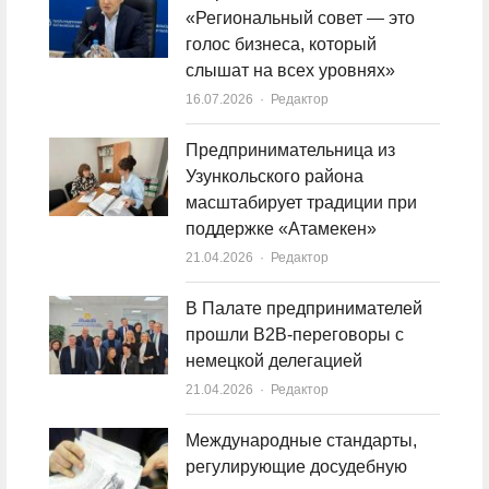
«Региональный совет — это
голос бизнеса, который
слышат на всех уровнях»
16.07.2026
Author
Редактор
Предпринимательница из
Узункольского района
масштабирует традиции при
поддержке «Атамекен»
21.04.2026
Author
Редактор
В Палате предпринимателей
прошли B2B-переговоры с
немецкой делегацией
21.04.2026
Author
Редактор
Международные стандарты,
регулирующие досудебную