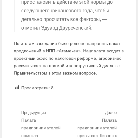
приостановить действие этой нормы до
следующего финансового года, чтобы
детально просчитать все факторы, —
отметил Эдуард Двуреченский.
По итогам заседания было решено направить пакет
предложений в НПП «Атамекен». Нацпалата входит в
проектный офис по налоговой реформе, агробизнес
рассчитывает на прямой и конструктивный диалог с
Правительством в этом важном вопросе.
Просмотрели:
8
Навигация по записям
Предыдущие
Далее
Предыдущий пост:
Палата
Следующий
Палата
пост:
предпринимателей
предпринимателей
помогла
призывает бизнес к