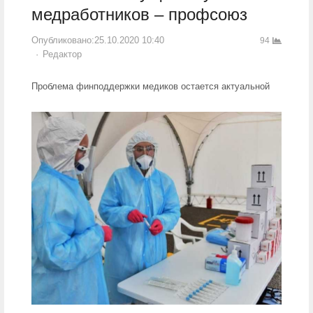
медработников – профсоюз
Опубликовано:
25.10.2020 10:40
94
Author
Редактор
Проблема финподдержки медиков остается актуальной