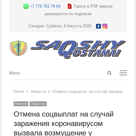
+7 776 701 74 04
Газета в PDF версии
реализуется по подписке
Сегодня: Суббота, 8 Августа 2026
Open
Menu
Menu
search
panel
Home
Новости
Отмена соцвыплат на случай заражения ко
Новости
Общество
Отмена соцвыплат на случай
заражения коронавирусом
вызвала возмущение у