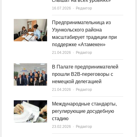
слышат на всех уровнях»
16.07.2026
Author
Редактор
Предпринимательница из
Узункольского района
масштабирует традиции при
поддержке «Атамекен»
21.04.2026
Author
Редактор
В Палате предпринимателей
прошли B2B-переговоры с
немецкой делегацией
21.04.2026
Author
Редактор
Международные стандарты,
регулирующие досудебную
стадию
23.02.2026
Author
Редактор