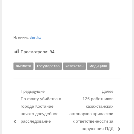
Источник:
vlast.kz
Просмотрели:
94
выплата
государство
казахстан
медицина
Навигация по записям
Предыдущие
Далее
Предыдущий пост:
По факту убийства в
Следующий пост:
126 работников
городе Костанае
казахстанских
начато досудебное
автопарков привлекли
расследование
к ответственности за
нарушения ПДД