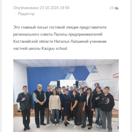
Опубликовано:
23.10.2024 19:59
23
Author
Редактор
Это главный посыл гостевой лекции представителя
регионального совета Палаты предпринимателей
Костанайской области Натальи Лапшиной ученикам
частной школы Kazguu school.