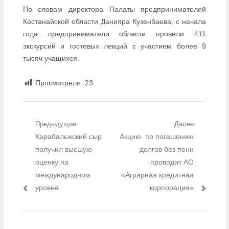
По словам директора Палаты предпринимателей
Костанайской области Данияра Кузенбаева, с начала
года предприниматели области провели 411
экскурсий и гостевых лекций с участием более 9
тысяч учащихся.
Просмотрели:
23
Навигация по записям
Предыдущие
Далее
Предыдущий пост:
Карабалыкский сыр
Следующий пост:
Акцию по погашению
получил высшую
долгов без пени
оценку на
проводит АО
международном
«Аграрная кредитная
уровне
корпорация»