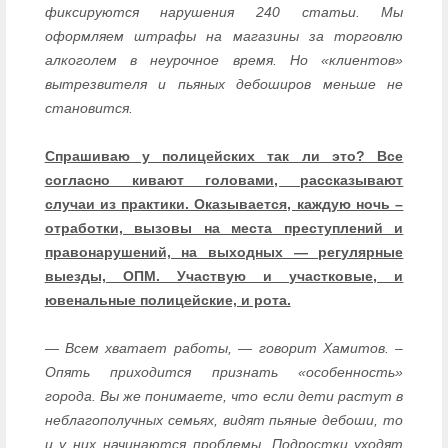
фиксируются нарушения 240 статьи. Мы
оформляем штрафы на магазины за торговлю
алкоголем в неурочное время. Но «клиентов»
вытрезвителя и пьяных дебоширов меньше не
становится.
Спрашиваю у полицейских так ли это? Все
согласно кивают головами, рассказывают
случаи из практики. Оказывается, каждую ночь –
отработки, вызовы на места преступлений и
правонарушений, на выходных — регулярные
выезды, ОПМ. Участвую и участковые, и
ювенальные полицейские, и рота.
— Всем хватает работы, — говорит Хамитов. –
Опять приходится признать «особенность»
города. Вы же понимаете, что если дети растут в
неблагополучных семьях, видят пьяные дебоши, то
и у них начинаются проблемы. Подростки уходят