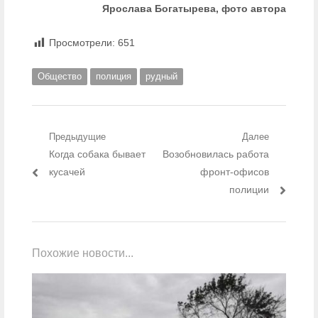
Ярослава Богатырева, фото автора
Просмотрели:
651
Общество
полиция
рудный
Навигация по записям
Предыдущие
Далее
Предыдущий пост:
Когда собака бывает
Следующий пост:
Возобновилась работа
кусачей
фронт-офисов
полиции
Похожие новости...