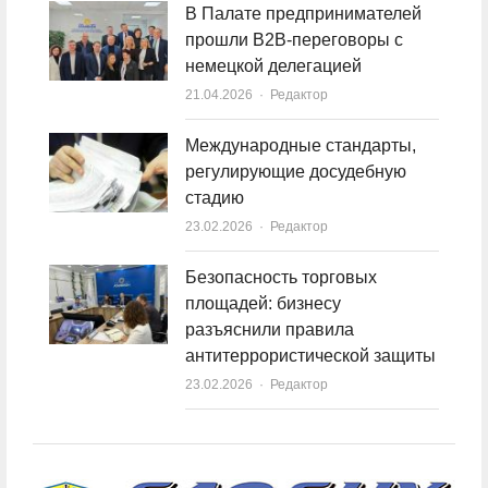
В Палате предпринимателей
прошли B2B-переговоры с
немецкой делегацией
21.04.2026
Author
Редактор
Международные стандарты,
регулирующие досудебную
стадию
23.02.2026
Author
Редактор
Безопасность торговых
площадей: бизнесу
разъяснили правила
антитеррористической защиты
23.02.2026
Author
Редактор