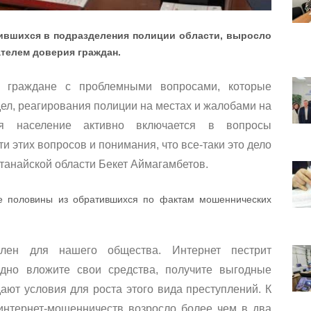
тившихся в подразделения полиции области, выросло
ателем доверия граждан.
граждане с проблемными вопросами, которые
ел, реагирования полиции на местах и жалобами на
дня население активно включается в вопросы
и этих вопросов и понимания, что все-таки это дело
танайской области Бекет Аймагамбетов.
ее половины из обратившихся по фактам мошеннических
лен для нашего общества. Интернет пестрит
одно вложите свои средства, получите выгодные
ают условия для роста этого вида преступлений. К
 интернет-мошенничеств возросло более чем в два