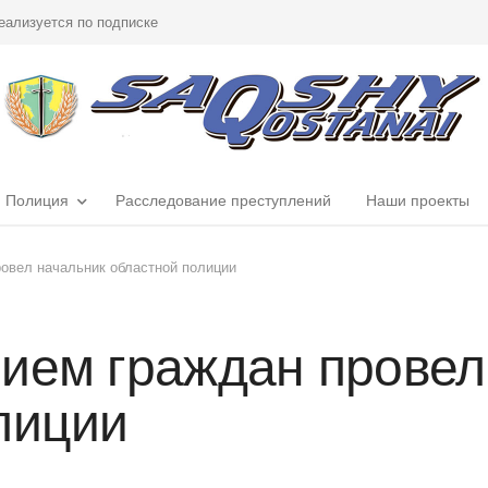
еализуется по подписке
Полиция
Расследование преступлений
Наши проекты
овел начальник областной полиции
ием граждан провел
лиции