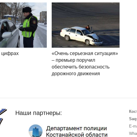
в цифрах
«Очень серьезная ситуация»
– премьер поручил
обеспечить безопасность
дорожного движения
Кос
Наши партнеры:
Saq
E-ma
What