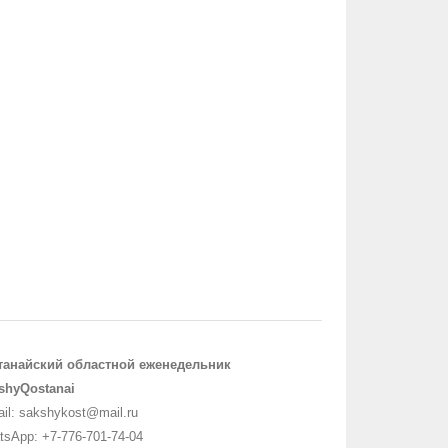
танайский областной еженедельник
shyQostanai
il: sakshykost@mail.ru
sApp: +7-776-701-74-04