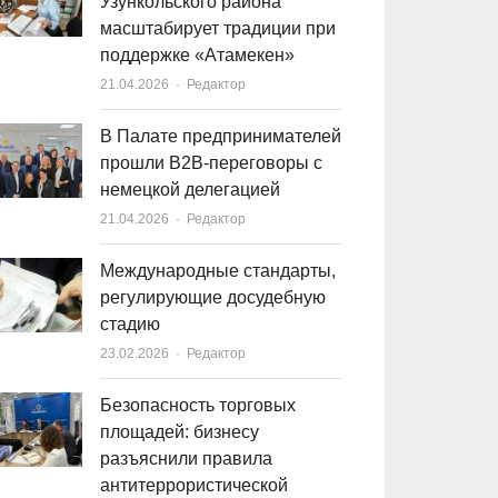
Узункольского района
масштабирует традиции при
поддержке «Атамекен»
21.04.2026
Author
Редактор
В Палате предпринимателей
прошли B2B-переговоры с
немецкой делегацией
21.04.2026
Author
Редактор
Международные стандарты,
регулирующие досудебную
стадию
23.02.2026
Author
Редактор
Безопасность торговых
площадей: бизнесу
разъяснили правила
антитеррористической