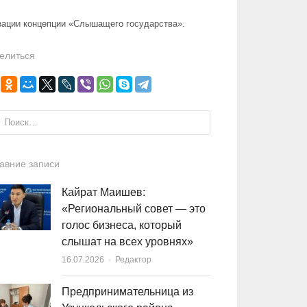
изации концепции «Слышащего государства».
елиться
и:
авние записи
Кайрат Маишев:
«Региональный совет — это
голос бизнеса, который
слышат на всех уровнях»
16.07.2026
Author
Редактор
Предпринимательница из