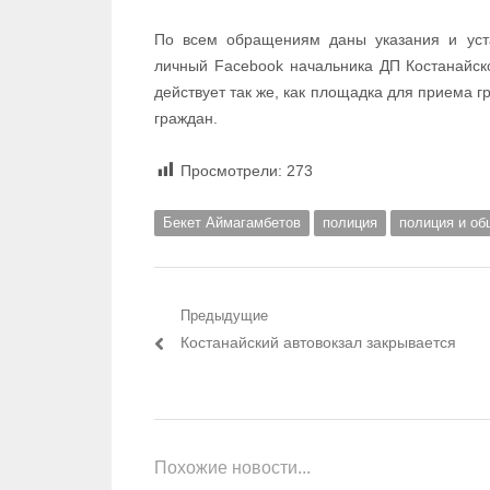
По всем обращениям даны указания и уста
личный Facebook начальника ДП Костанайской
действует так же, как площадка для приема г
граждан.
Просмотрели:
273
Бекет Аймагамбетов
полиция
полиция и об
Навигация по записям
Предыдущие
Предыдущий пост:
Костанайский автовокзал закрывается
Похожие новости...