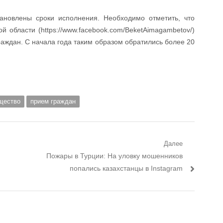
новлены сроки исполнения. Необходимо отметить, что
 области (https://www.facebook.com/BeketAimagambetov/)
раждан. С начала года таким образом обратились более 20
щество
прием граждан
Далее
Следующий пост:
Пожары в Турции: На уловку мошенников
попались казахстанцы в Instagram