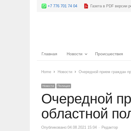
+7 776 701 74 04
Газета в PDF версии р
Главная
Новости
Происшествия
Home
Новости
Очередной прием граждан пр
Новости
Полиция
Очередной пр
областной по
Опубликовано:
04.08.2021 15:04
Author
Редактор