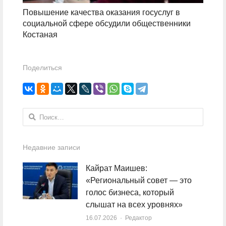
Повышение качества оказания госуслуг в
социальной сфере обсудили общественники
Костаная
Поделиться
Найти:
Недавние записи
Кайрат Маишев:
«Региональный совет — это
голос бизнеса, который
слышат на всех уровнях»
16.07.2026
Author
Редактор