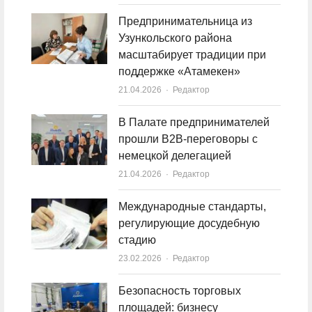
Предпринимательница из
Узункольского района
масштабирует традиции при
поддержке «Атамекен»
21.04.2026
Author
Редактор
В Палате предпринимателей
прошли B2B-переговоры с
немецкой делегацией
21.04.2026
Author
Редактор
Международные стандарты,
регулирующие досудебную
стадию
23.02.2026
Author
Редактор
Безопасность торговых
площадей: бизнесу