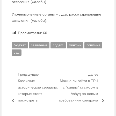
заявления (жалобы).
Уполномоченные органы – суды, рассматривающие
заявления (жалобы).
Просмотрели:
60
бюджет
заявление
Кодекс
минфин
пошлина
суд
Навигация по записям
Предыдущие
Далее
Предыдущий пост:
Казахские
Следующий пост:
Можно ли зайти в ТРЦ
исторические сериалы,
с “синим” статусом в
которые стоит
Ashyq по новым
посмотреть
требованиям санврача