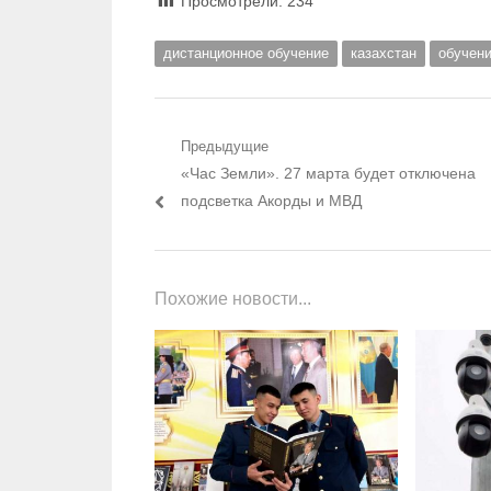
Просмотрели:
234
дистанционное обучение
казахстан
обучен
Навигация по записям
Предыдущие
Предыдущий пост:
«Час Земли». 27 марта будет отключена
подсветка Акорды и МВД
Похожие новости...