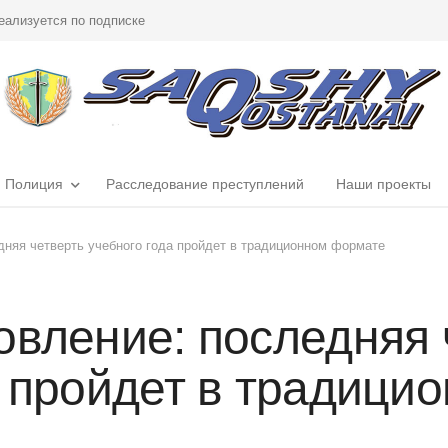
еализуется по подписке
Полиция
Расследование преступлений
Наши проекты
дняя четверть учебного года пройдет в традиционном формате
овление: последняя 
а пройдет в традици