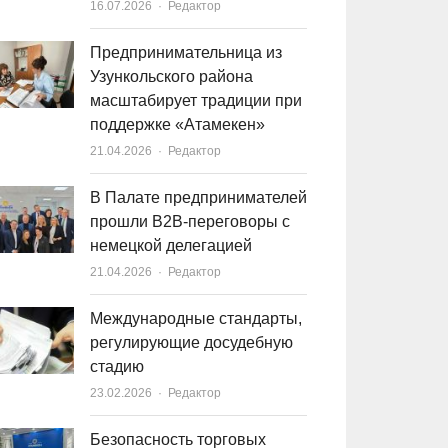
16.07.2026
Author
Редактор
Предпринимательница из
Узункольского района
масштабирует традиции при
поддержке «Атамекен»
21.04.2026
Author
Редактор
В Палате предпринимателей
прошли B2B-переговоры с
немецкой делегацией
21.04.2026
Author
Редактор
Международные стандарты,
регулирующие досудебную
стадию
23.02.2026
Author
Редактор
Безопасность торговых