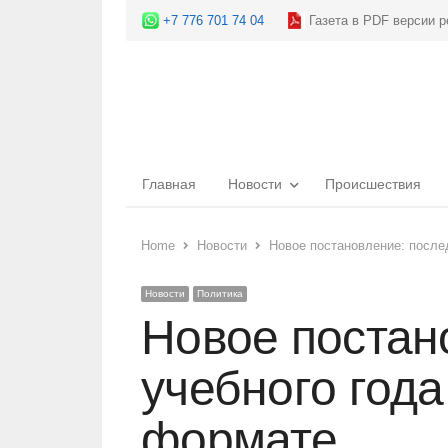
+7 776 701 74 04
Газета в PDF версии р
Главная
Новости
Происшествия
Home
Новости
Новое постановление: после
Новости
Политика
Новое постан
учебного год
формате