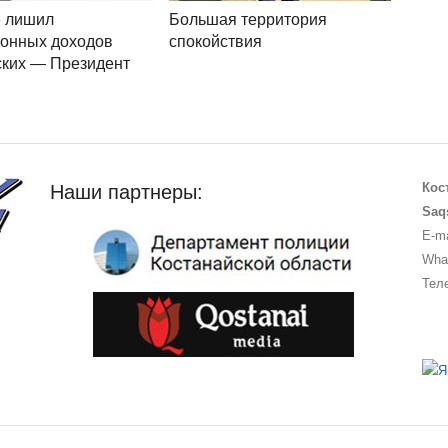
» лишил
Большая территория
ионных доходов
спокойствия
ских — Президент
Кос
Наши партнеры:
Saq
E-ma
What
Теле