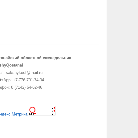
танайский областной еженедельник
shyQostanai
il: sakshykost@mail.ru
sApp: +7-776-701-74-04
фон: 8 (7142) 54-62-46