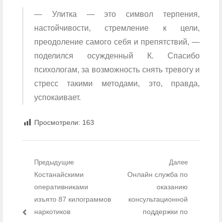
— Улитка — это символ терпения,
настойчивости, стремление к цели,
преодоление самого себя и препятствий, —
поделился осужденный К. Спасибо
психологам, за возможность снять тревогу и
стресс такими методами, это, правда,
успокаивает.
Просмотрели:
163
Навигация по записям
Предыдущие
Далее
Предыдущий пост:
Костанайскими
Следующий пост:
Онлайн служба по
оперативниками
оказанию
изъято 87 килограммов
консультационной
наркотиков
поддержки по