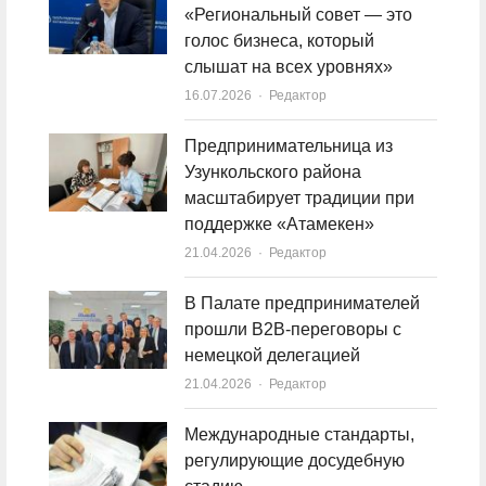
«Региональный совет — это
голос бизнеса, который
слышат на всех уровнях»
16.07.2026
Author
Редактор
Предпринимательница из
Узункольского района
масштабирует традиции при
поддержке «Атамекен»
21.04.2026
Author
Редактор
В Палате предпринимателей
прошли B2B-переговоры с
немецкой делегацией
21.04.2026
Author
Редактор
Международные стандарты,
регулирующие досудебную