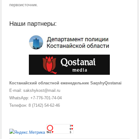
первоисточник.
Наши партнеры:
Костанайский областной еженедельник SaqshyQostanai
E-mail: sakshykost@mail.ru
WhatsApp: +7-776-701-74-04
Телефон: 8 (7142) 54-62-46