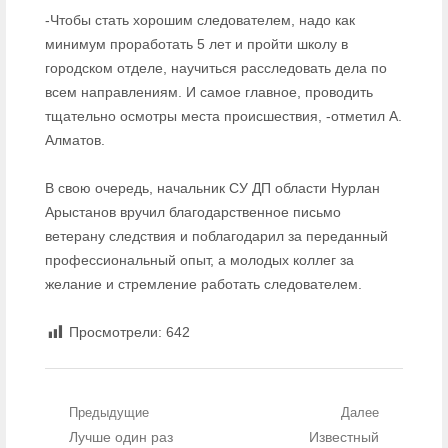
-Чтобы стать хорошим следователем, надо как
минимум проработать 5 лет и пройти школу в
городском отделе, научиться расследовать дела по
всем направлениям. И самое главное, проводить
тщательно осмотры места происшествия, -отметил А.
Алматов.
В свою очередь, начальник СУ ДП области Нурлан
Арыстанов вручил благодарственное письмо
ветерану следствия и поблагодарил за переданный
профессиональный опыт, а молодых коллег за
желание и стремление работать следователем.
Просмотрели:
642
Навигация по записям
Предыдущие
Далее
Предыдущий пост:
Лучше один раз
Известный
Следующий