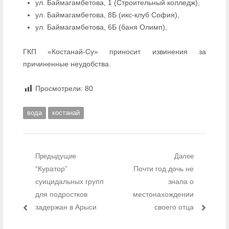
ул. Баймагамбетова, 1 (Строительный колледж),
ул. Баймагамбетова, 8Б (икс-клуб София),
ул. Баймагамбетова, 6Б (баня Олимп),
ГКП «Костанай-Су» приносит извинения за
причиненные неудобства.
Просмотрели:
80
вода
костанай
Навигация по записям
Предыдущие
Далее
Предыдущий пост:
“Куратор”
Следующий пост:
Почти год дочь не
суицидальных групп
знала о
для подростков
местонахождении
задержан в Арыси
своего отца