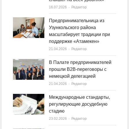
16.07.2026
Author
Редактор
Предпринимательница из
Узункольского района
масштабирует традиции при
поддержке «Атамекен»
21.04.2026
Author
Редактор
В Палате предпринимателей
прошли B2B-переговоры с
немецкой делегацией
21.04.2026
Author
Редактор
Международные стандарты,
регулирующие досудебную
стадию
23.02.2026
Author
Редактор