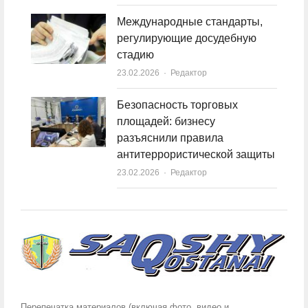
Международные стандарты,
регулирующие досудебную
стадию
23.02.2026
Author
Редактор
Безопасность торговых
площадей: бизнесу
разъяснили правила
антитеррористической защиты
23.02.2026
Author
Редактор
Перепечатка материалов (включая фото, видео и