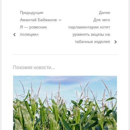
Навигация по записям
Предыдущие
Далее
Предыдущий пост:
Амантай Байжанов: «
Для чего
Следующий
пост:
Я — ровесник
парламентарии хотят
полиции»
уравнять акцизы на
табачные изделия
Похожие новости...