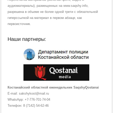
аудиоматериалы), размещенных на www.saqshy.info,
разрешена в объеме не более одной трети с обязательной
гиперссылкой на материал в первом абзаце, как
первоисточник.
Наши партнеры:
Костанайский областной еженедельник SaqshyQostanai
E-mail: sakshykost@mail.ru
WhatsApp: +7-776-701-74-04
Телефон: 8 (7142) 54-62-46