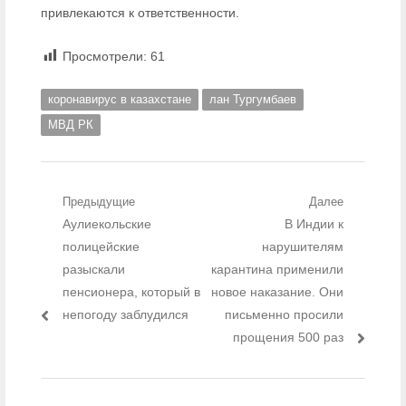
привлекаются к ответственности.
Просмотрели:
61
коронавирус в казахстане
лан Тургумбаев
МВД РК
Навигация по записям
Предыдущие
Далее
Предыдущий пост:
Аулиекольские
В Индии к
Следующий
пост:
полицейские
нарушителям
разыскали
карантина применили
пенсионера, который в
новое наказание. Они
непогоду заблудился
письменно просили
прощения 500 раз