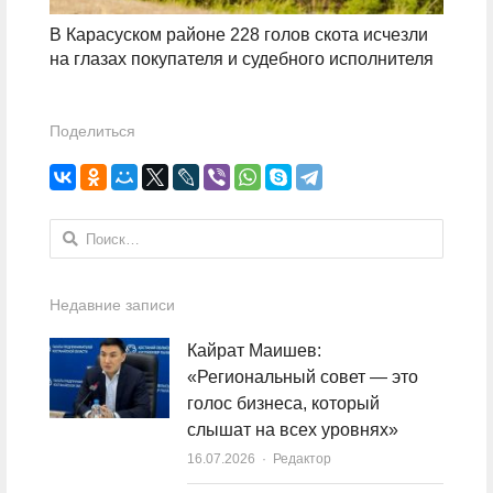
В Карасуском районе 228 голов скота исчезли
на глазах покупателя и судебного исполнителя
Поделиться
Найти:
Недавние записи
Кайрат Маишев:
«Региональный совет — это
голос бизнеса, который
слышат на всех уровнях»
16.07.2026
Author
Редактор