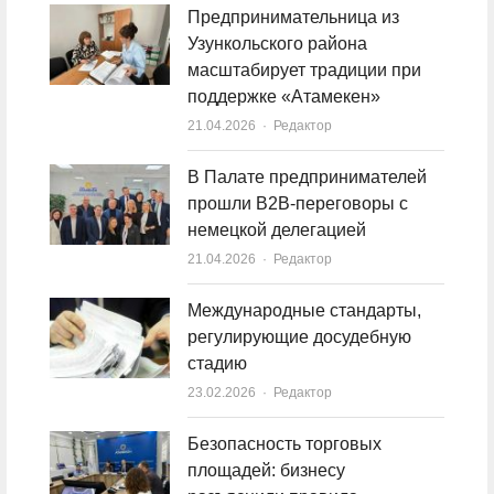
Предпринимательница из
Узункольского района
масштабирует традиции при
поддержке «Атамекен»
21.04.2026
Author
Редактор
В Палате предпринимателей
прошли B2B-переговоры с
немецкой делегацией
21.04.2026
Author
Редактор
Международные стандарты,
регулирующие досудебную
стадию
23.02.2026
Author
Редактор
Безопасность торговых
площадей: бизнесу