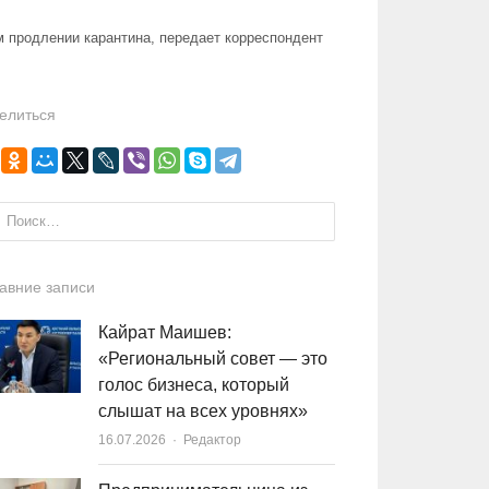
 продлении карантина, передает корреспондент
елиться
и:
авние записи
Кайрат Маишев:
«Региональный совет — это
голос бизнеса, который
слышат на всех уровнях»
16.07.2026
Author
Редактор