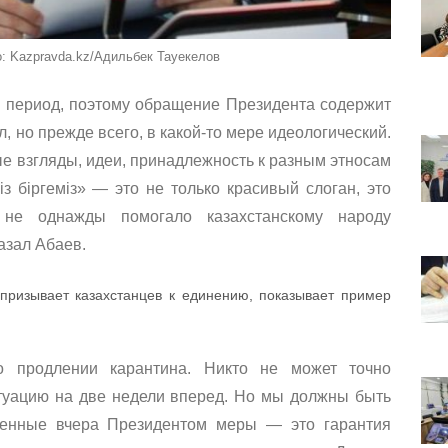
: Kazpravda.kz/Адильбек Тауекелов
 период, поэтому обращение Президента содержит
, но прежде всего, в какой-то мере идеологический.
ые взгляды, идеи, принадлежность к разным этносам
 біргеміз» — это не только красивый слоган, это
 не однажды помогало казахстанскому народу
азал Абаев.
 призывает казахстанцев к единению, показывает пример
о продлении карантина. Никто не может точно
туацию на две недели вперед. Но мы должны быть
ченные вчера Президентом меры — это гарантия