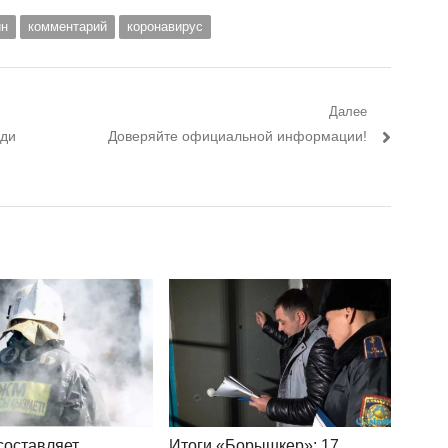
ин
комментарий
коронавирус
Далее
еди
Следующий пост:
Доверяйте официальной информации!
составляет
Итоги «Борышкер»: 17