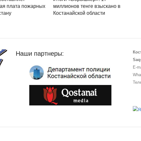
ая плата пожарных
миллионов тенге взыскано в
стану
Костанайской области
Кос
Наши партнеры:
Saq
E-ma
What
Теле