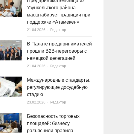
Предпринимательница из
Узункольского района
масштабирует традиции при
поддержке «Атамекен»
21.04.2026
Author
Редактор
В Палате предпринимателей
прошли B2B-переговоры с
немецкой делегацией
21.04.2026
Author
Редактор
Международные стандарты,
регулирующие досудебную
стадию
23.02.2026
Author
Редактор
Безопасность торговых
площадей: бизнесу
разъяснили правила