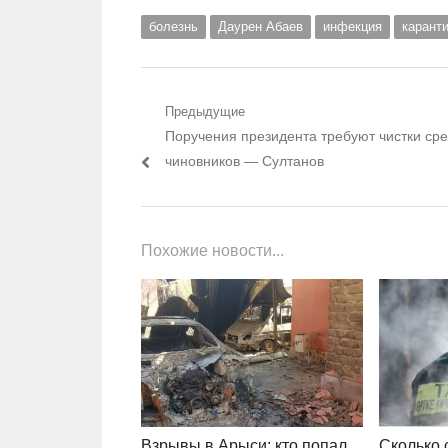
болезнь
Даурен Абаев
инфекция
карант
Навигация по записям
Предыдущие
Предыдущий пост:
Поручения президента требуют чистки ср
чиновников — Султанов
Похожие новости...
Взрывы в Арыси: кто попал
Сколько 