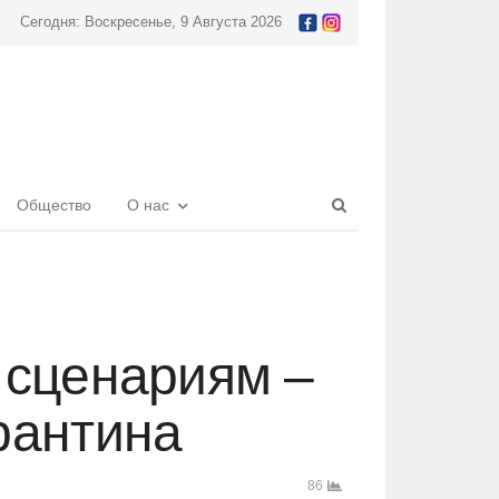
Сегодня: Воскресенье, 9 Августа 2026
Open
Общество
О нас
search
panel
 сценариям –
рантина
86