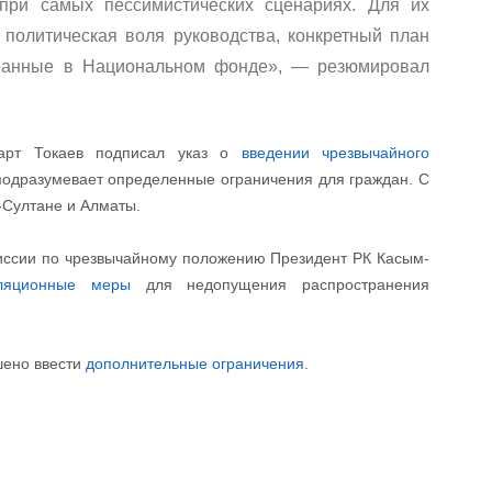
 при самых пессимистических сценариях. Для их
 политическая воля руководства, конкретный план
обранные в Национальном фонде», — резюмировал
март Токаев подписал указ о
введении чрезвычайного
 подразумевает определенные ограничения для граждан. С
-Султане и Алматы.
миссии по чрезвычайному положению Президент РК Касым-
оляционные меры
для недопущения распространения
шено ввести
дополнительные ограничения
.