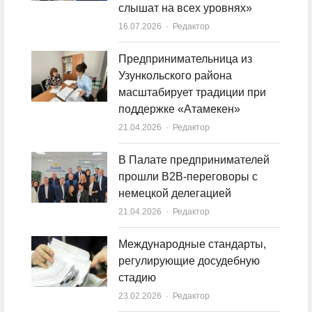
слышат на всех уровнях»
16.07.2026
Author
Редактор
Предпринимательница из
Узункольского района
масштабирует традиции при
поддержке «Атамекен»
21.04.2026
Author
Редактор
В Палате предпринимателей
прошли B2B-переговоры с
немецкой делегацией
21.04.2026
Author
Редактор
Международные стандарты,
регулирующие досудебную
стадию
23.02.2026
Author
Редактор