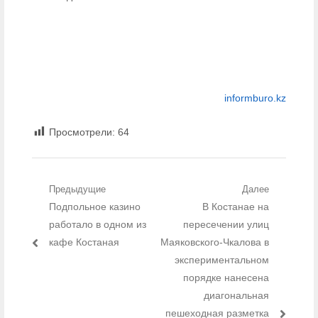
informburo.kz
Просмотрели:
64
Навигация по записям
Предыдущие
Далее
Предыдущий пост:
Подпольное казино
Следующий пост:
В Костанае на
работало в одном из
пересечении улиц
кафе Костаная
Маяковского-Чкалова в
экспериментальном
порядке нанесена
диагональная
пешеходная разметка