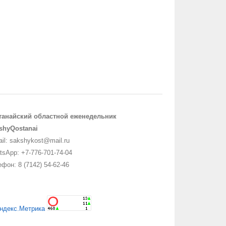
танайский областной еженедельник
shyQostanai
il: sakshykost@mail.ru
sApp: +7-776-701-74-04
фон: 8 (7142) 54-62-46