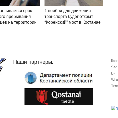
канчивается срок
1 ноября для движения
ого пребывания
транспорта будет открыт
цев на территории
“Корейский” мост в Костанае
Кос
Наши партнеры:
Saq
E-ma
What
Теле