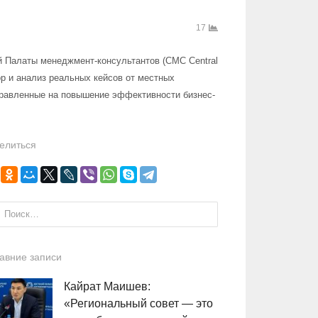
17
й Палаты менеджмент-консультантов (CMC Central
р и анализ реальных кейсов от местных
правленные на повышение эффективности бизнес-
елиться
и:
авние записи
Кайрат Маишев:
«Региональный совет — это