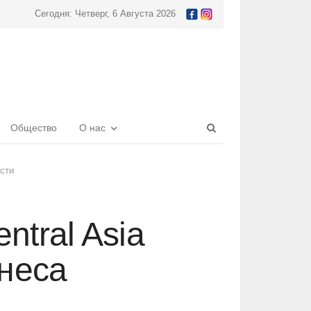
Сегодня: Четверг, 6 Августа 2026
Open
Общество
О нас
search
panel
сти
tral Asia
неса