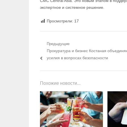
CMC Central Asia. Это новым этапом в подде
экспертное и системное решение.
Просмотрели:
17
Навигация по записям
Предыдущие
Предыдущий пост:
Прокуратура и бизнес Костаная объединя
усилия в вопросах безопасности
Похожие новости...