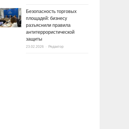
Безопасность торговых
площадей: бизнесу
разъяснили правила
антитеррористической
защиты
23.02.2026
Author
Редактор