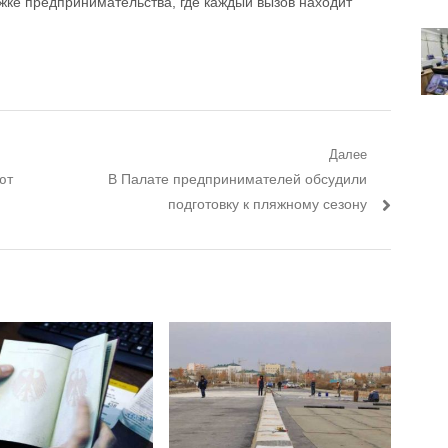
ржке предпринимательства, где каждый вызов находит
Далее
ют
Следующий пост:
В Палате предпринимателей обсудили
подготовку к пляжному сезону