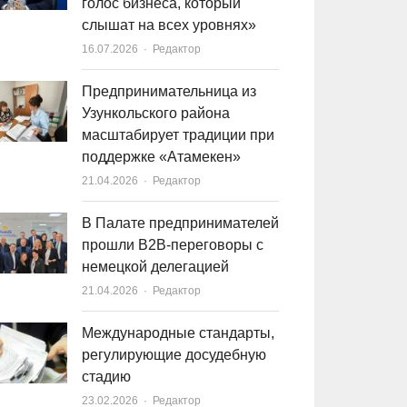
голос бизнеса, который
слышат на всех уровнях»
16.07.2026
Author
Редактор
Предпринимательница из
Узункольского района
масштабирует традиции при
поддержке «Атамекен»
21.04.2026
Author
Редактор
В Палате предпринимателей
прошли B2B-переговоры с
немецкой делегацией
21.04.2026
Author
Редактор
Международные стандарты,
регулирующие досудебную
стадию
23.02.2026
Author
Редактор