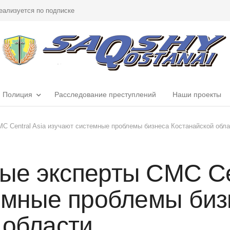
еализуется по подписке
Полиция
Расследование преступлений
Наши проекты
 Central Asia изучают системные проблемы бизнеса Костанайской обла
е эксперты CMC Cen
емные проблемы биз
 области