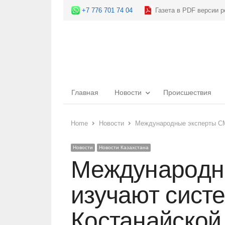
+7 776 701 74 04
Газета в PDF версии р
Главная
Новости
Происшествия
Home
Новости
Международные эксперты CMC
Новости
Новости Казахстана
Международны
изучают сист
Костанайской