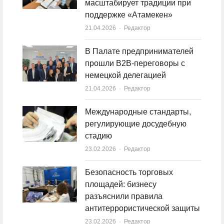
масштабирует традиции при
поддержке «Атамекен»
21.04.2026
Author
Редактор
В Палате предпринимателей
прошли B2B-переговоры с
немецкой делегацией
21.04.2026
Author
Редактор
Международные стандарты,
регулирующие досудебную
стадию
23.02.2026
Author
Редактор
Безопасность торговых
площадей: бизнесу
разъяснили правила
антитеррористической защиты
23.02.2026
Author
Редактор