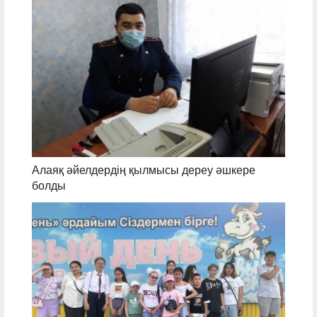
Алаяқ әйелдердің қылмысы дереу әшкере
болды