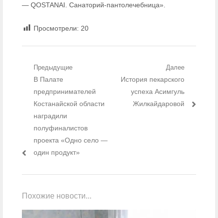
— QOSTANAI. Санаторий-пантолечебница».
Просмотрели:
20
Навигация по записям
Предыдущие
Далее
Предыдущий пост:
В Палате
Следующий пост:
История пекарского
предпринимателей
успеха Асимгуль
Костанайской области
Жилкайдаровой
наградили
полуфиналистов
проекта «Одно село —
один продукт»
Похожие новости...