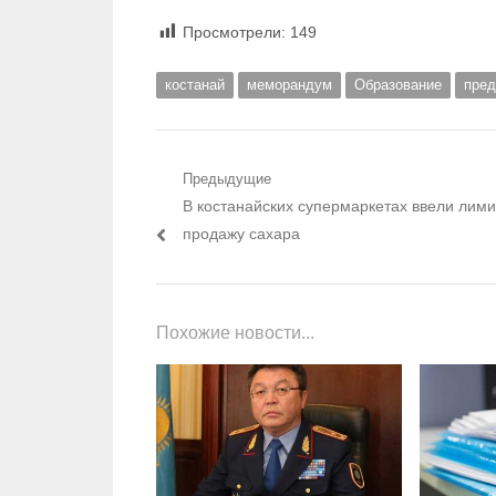
Просмотрели:
149
костанай
меморандум
Образование
пред
Навигация по записям
Предыдущие
Предыдущий пост:
В костанайских супермаркетах ввели лими
продажу сахара
Похожие новости...