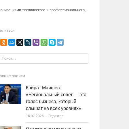
анизациями технического и профессионального,
елиться
и:
авние записи
Кайрат Маишев:
«Региональный совет — это
голос бизнеса, который
слышат на всех уровнях»
16.07.2026
Author
Редактор