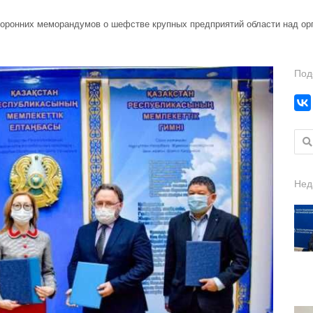
оронних меморандумов о шефстве крупных предприятий области над орг
Под
Найт
Нед