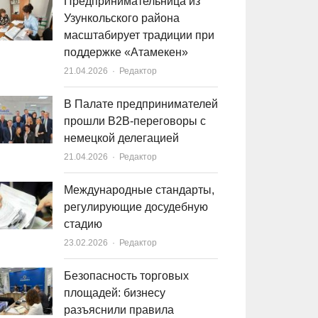
Предпринимательница из
Узункольского района
масштабирует традиции при
поддержке «Атамекен»
21.04.2026
Author
Редактор
В Палате предпринимателей
прошли B2B-переговоры с
немецкой делегацией
21.04.2026
Author
Редактор
Международные стандарты,
регулирующие досудебную
стадию
23.02.2026
Author
Редактор
Безопасность торговых
площадей: бизнесу
разъяснили правила