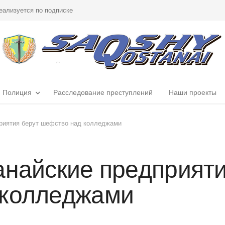
еализуется по подписке
Полиция
Расследование преступлений
Наши проекты
приятия берут шефство над колледжами
анайские предприяти
 колледжами