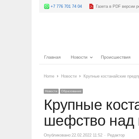
+7 776 701 74 04
Газета в PDF версии р
Главная
Новости
Происшествия
Home
Новости
Крупные костанайские пред
Новости
Образование
Крупные кост
шефство над
Опубликовано:
22.02.2022 11:52
Author
Редактор