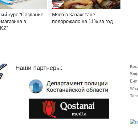
ый курс “Создание
Мясо в Казахстане
-магазина в
подорожало на 11% за год
pKZ”
Кос
Наши партнеры:
Saq
E-ma
What
Теле