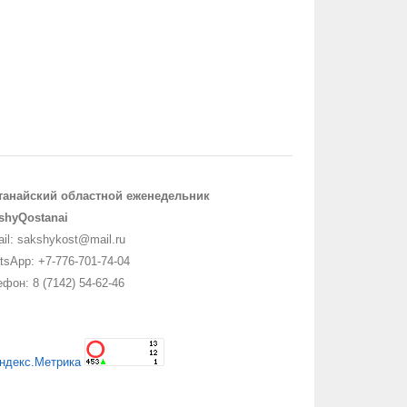
танайский областной еженедельник
shyQostanai
il: sakshykost@mail.ru
sApp: +7-776-701-74-04
фон: 8 (7142) 54-62-46