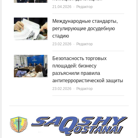
21.04.2026
Author
Редактор
Международные стандарты,
регулирующие досудебную
стадию
23.02.2026
Author
Редактор
Безопасность торговых
площадей: бизнесу
разъяснили правила
антитеррористической защиты
23.02.2026
Author
Редактор