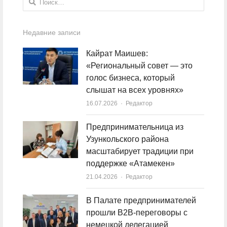
Недавние записи
Кайрат Маишев:
«Региональный совет — это
голос бизнеса, который
слышат на всех уровнях»
16.07.2026
Author
Редактор
Предпринимательница из
Узункольского района
масштабирует традиции при
поддержке «Атамекен»
21.04.2026
Author
Редактор
В Палате предпринимателей
прошли B2B-переговоры с
немецкой делегацией