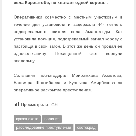
села Караштобе, не хватает одной коровы.
Оперативники совместно с местным участковым в
течение дня установили и задержали 44- летнего
подозреваемого, жителя села Амангельды. Как
установила полиция, подозреваемый загнал корову с
пастбища в свой загон. В этот же день он продал ее
односельчанину. Похищенный скот вернули
владельцу.
Сельчанин поблагодарил Мейрамхана Ахметова,
Бахтияра Шоптибаева и Куаныша Амирбекова за
оперативное раскрытие преступления.
Просмотрели:
216
кража скота
полиция
расследование преступлений
скотокрад