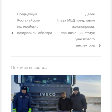
Навигация по записям
Предыдущие
Далее
Предыдущий пост:
Костанайские
Следующий пост:
Глава МВД представил
полицейские
законопроект,
поздравили юбиляра
повышающий статус
участкового
инспектора
Похожие новости...