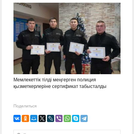
Мемлекеттік тілді меңгерген полиция
қызметкерлеріне сертификат табысталды
Поделиться
Найти: