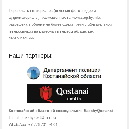
Перепечатка материалов (включая фото, видео и
аудиоматериалы), размещенных на www.saqshy.info,
разрешена в объеме не более одной трети с обязательной
гиперссылкой на материал в первом абзаце, как
первоисточник.
Наши партнеры:
Костанайский областной еженедельник SaqshyQostanai
E-mail: sakshykost@mail.ru
WhatsApp: +7-776-701-74-04