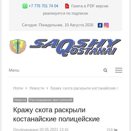
+7 776 701 74 04
Газета в PDF версии
реализуется по подписке
Сегодня: Понедельник, 10 Августа 2026
Open
Menu
Menu
search
panel
Home
Новости
Кражу скота раскрыли костанайские полице
Новости
Расследование преступлений
Кражу скота раскрыли
костанайские полицейские
Опубликовано:
20.05.2021 13:41
216