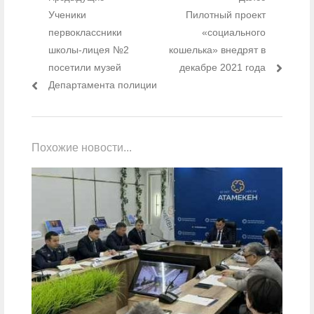
Навигация по записям
Предыдущий пост:
Ученики
Следующий пост:
Пилотный проект
первоклассники
«социального
школы-лицея №2
кошелька» внедрят в
посетили музей
декабре 2021 года
Департамента полиции
Похожие новости...