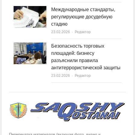
Международные стандарты,
регулирующие досудебную
стадию
23.02.2026
Author
Редактор
Безопасность торговых
площадей: бизнесу
разъяснили правила
антитеррористической защиты
23.02.2026
Author
Редактор
Перепечатка материалов (включая фото, видео и