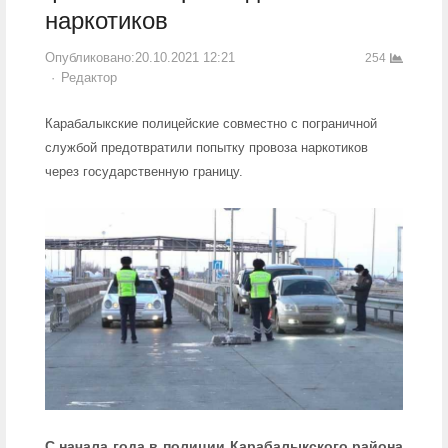
наркотиков
Опубликовано:
20.10.2021 12:21
254
Author
Редактор
Карабалыкские полицейские совместно с пограничной
службой предотвратили попытку провоза наркотиков
через государственную границу.
С начала года в полиции Карабалыкского района