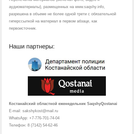
аудиоматериалы), размещенных на www.saqshy.info,
разрешена в объеме не более одной трети с обязательной
гиперссылкой на материал в первом абзаце, как
первоисточник.
Наши партнеры:
Костанайский областной еженедельник SaqshyQostanai
E-mail: sakshykost@mail.ru
WhatsApp: +7-776-701-74-04
Телефон: 8 (7142) 54-62-46