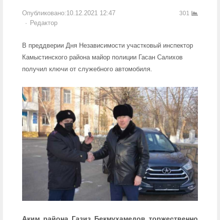
Опубликовано:
10.12.2021 12:47
301
Author
Редактор
В преддверии Дня Независимости участковый инспектор
Камыстинского района майор полиции Гасан Салихов
получил ключи от служебного автомобиля.
Аким района Газиз Бекмухамедов торжественно