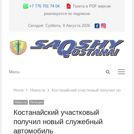
+7 776 701 74 04
Газета в PDF версии
реализуется по подписке
Сегодня: Суббота, 8 Августа 2026
Open
Menu
Menu
search
panel
Home
Новости
Костанайский участковый получил новый с
Новости
Полиция
Костанайский участковый
получил новый служебный
автомобиль