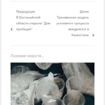
Навигация по записям
Предыдущие
Далее
Предыдущий пост:
В Костанайской
Следующий пост:
Трехзвенная модель
области открыли “Дом
уголовного процесса
пробации”
внедряется в
Казахстане
Похожие новости...