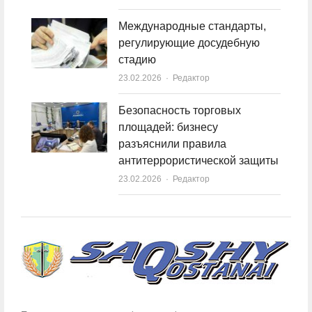
Международные стандарты,
регулирующие досудебную
стадию
23.02.2026
Author
Редактор
Безопасность торговых
площадей: бизнесу
разъяснили правила
антитеррористической защиты
23.02.2026
Author
Редактор