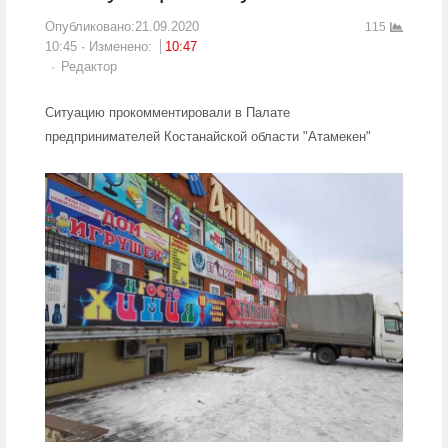
Опубликовано:
21.09.2020
115
10:45
Изменено:
10:47
Author
Редактор
Ситуацию прокомментировали в Палате
предпринимателей Костанайской области "Атамекен"