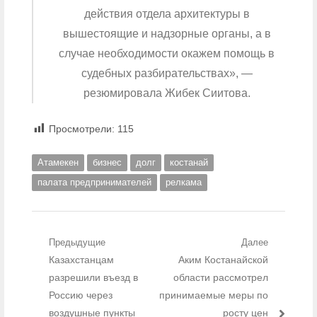
действия отдела архитектуры в
вышестоящие и надзорные органы, а в
случае необходимости окажем помощь в
судебных разбирательствах», —
резюмировала Жибек Сиитова.
Просмотрели:
115
Атамекен
бизнес
долг
костанай
палата предпринимателей
релкама
Навигация по записям
Предыдущие
Далее
Предыдущий пост:
Казахстанцам
Следующий пост:
Аким Костанайской
разрешили въезд в
области рассмотрел
Россию через
принимаемые меры по
воздушные пункты
росту цен