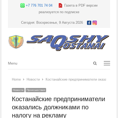
+7 776 701 74 04
Газета в PDF версии
реализуется по подписке
Сегодня: Воскресенье, 9 Августа 2026
Open
Menu
Menu
search
panel
Home
Новости
Костанайские предприниматели оказались д
Новости
Происшествия
Костанайские предприниматели
оказались должниками по
налогу на рекламу