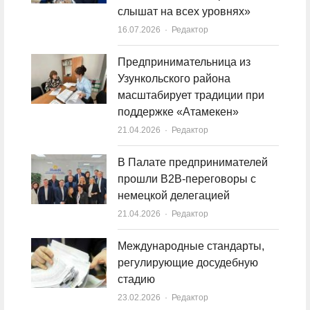
слышат на всех уровнях»
16.07.2026
Author
Редактор
Предпринимательница из
Узункольского района
масштабирует традиции при
поддержке «Атамекен»
21.04.2026
Author
Редактор
В Палате предпринимателей
прошли B2B-переговоры с
немецкой делегацией
21.04.2026
Author
Редактор
Международные стандарты,
регулирующие досудебную
стадию
23.02.2026
Author
Редактор