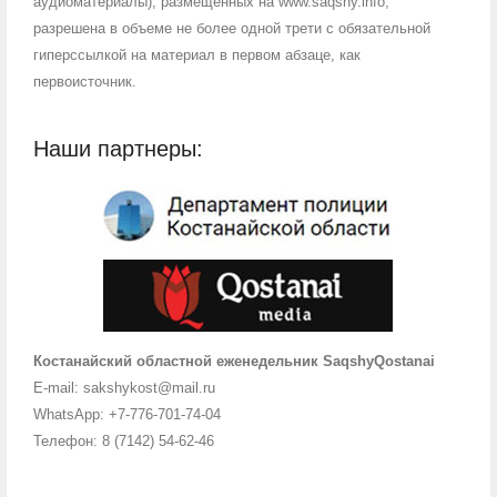
аудиоматериалы), размещенных на www.saqshy.info,
разрешена в объеме не более одной трети с обязательной
гиперссылкой на материал в первом абзаце, как
первоисточник.
Наши партнеры:
Костанайский областной еженедельник SaqshyQostanai
E-mail: sakshykost@mail.ru
WhatsApp: +7-776-701-74-04
Телефон: 8 (7142) 54-62-46