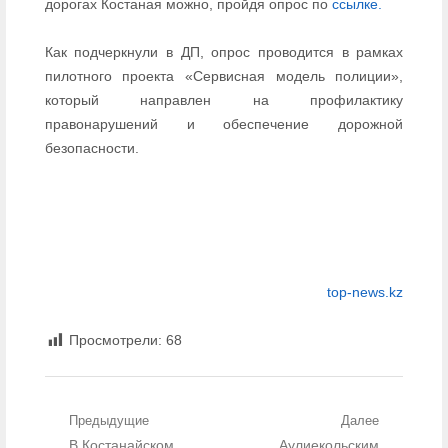
дорогах Костаная можно, пройдя опрос по
ссылке.
Как подчеркнули в ДП, опрос проводится в рамках
пилотного проекта «Сервисная модель полиции»,
который направлен на профилактику
правонарушений и обеспечение дорожной
безопасности.
top-news.kz
Просмотрели:
68
Навигация по записям
Предыдущие
Далее
Предыдущий пост:
В Костанайском
Следующий пост:
Аулиекольским