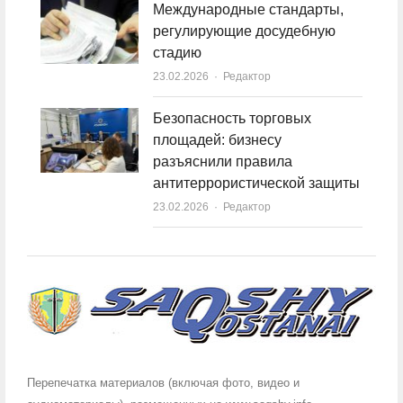
Международные стандарты,
регулирующие досудебную
стадию
23.02.2026
Author
Редактор
Безопасность торговых
площадей: бизнесу
разъяснили правила
антитеррористической защиты
23.02.2026
Author
Редактор
Перепечатка материалов (включая фото, видео и