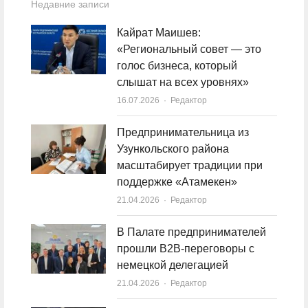
Недавние записи
Кайрат Маишев:
«Региональный совет — это
голос бизнеса, который
слышат на всех уровнях»
16.07.2026
Author
Редактор
Предпринимательница из
Узункольского района
масштабирует традиции при
поддержке «Атамекен»
21.04.2026
Author
Редактор
В Палате предпринимателей
прошли B2B-переговоры с
немецкой делегацией
21.04.2026
Author
Редактор