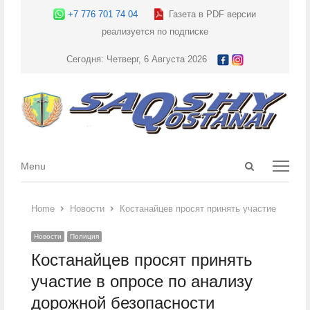
+7 776 701 74 04
Газета в PDF версии
реализуется по подписке
Сегодня: Четверг, 6 Августа 2026
Open
Menu
Menu
search
panel
Home
Новости
Костанайцев просят принять участие в опро
Новости
Полиция
Костанайцев просят принять
участие в опросе по анализу
дорожной безопасности