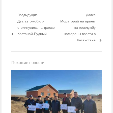
Навигация по записям
Предыдущие
Далее
Предыдущий пост:
Два автомобиля
Следующий пост:
Мораторий на прием
столкнулись на трассе
на госслужбу
Костанай-Рудный
намерены ввести в
Казахстане
Похожие новости...