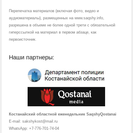
Перепечатка материалов (включая фото, видео и
аудиоматериалы), размещенных на www.saqshy.info,
разрешена в объеме не более одной трети с обязательной
гиперссылкой на материал в первом абзаце, как
первоисточник.
Наши партнеры:
Костанайский областной еженедельник SaqshyQostanai
E-mail: sakshykost@mail.ru
WhatsApp: +7-776-701-74-04