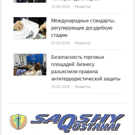
21.04.2026
Author
Редактор
Международные стандарты,
регулирующие досудебную
стадию
23.02.2026
Author
Редактор
Безопасность торговых
площадей: бизнесу
разъяснили правила
антитеррористической защиты
23.02.2026
Author
Редактор