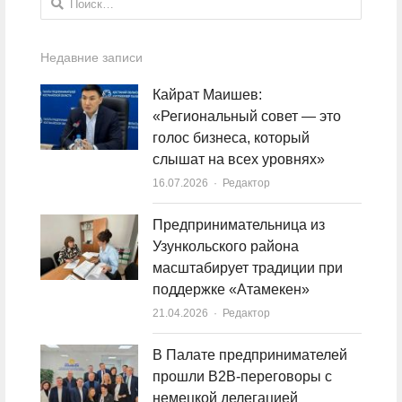
Недавние записи
Кайрат Маишев:
«Региональный совет — это
голос бизнеса, который
слышат на всех уровнях»
16.07.2026
Author
Редактор
Предпринимательница из
Узункольского района
масштабирует традиции при
поддержке «Атамекен»
21.04.2026
Author
Редактор
В Палате предпринимателей
прошли B2B-переговоры с
немецкой делегацией