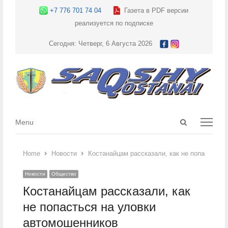
+7 776 701 74 04
Газета в PDF версии
реализуется по подписке
Сегодня: Четверг, 6 Августа 2026
Open
Menu
Menu
search
panel
Home
Новости
Костанайцам рассказали, как не попасться 
Новости
Общество
Костанайцам рассказали, как
не попасться на уловки
автомошенников