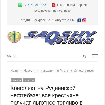
+7 776 701 74 04
Газета в PDF версии
реализуется по подписке
Сегодня: Воскресенье, 9 Августа 2026
Open
Menu
Menu
search
panel
Home
Новости
Конфликт на Рудненской нефтебазе: все кре
Новости
Политика
Конфликт на Рудненской
нефтебазе: все крестьяне
получат льготное топливо в