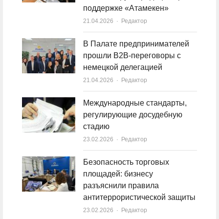
поддержке «Атамекен»
21.04.2026
Author
Редактор
В Палате предпринимателей
прошли B2B-переговоры с
немецкой делегацией
21.04.2026
Author
Редактор
Международные стандарты,
регулирующие досудебную
стадию
23.02.2026
Author
Редактор
Безопасность торговых
площадей: бизнесу
разъяснили правила
антитеррористической защиты
23.02.2026
Author
Редактор