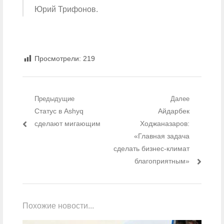
Юрий Трифонов.
Просмотрели:
219
Навигация по записям
Предыдущие
Далее
Предыдущий пост:
Статус в Ashyq
Айдарбек
Следующий
пост:
сделают мигающим
Ходжаназаров:
«Главная задача
сделать бизнес-климат
благоприятным»
Похожие новости...