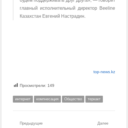
будем поддерживать друг друга», — говорит
главный исполнительный директор Beeline
Казахстан Евгений Настрадин.
top-news.kz
Просмотрели:
149
интернет
компнесация
Общество
теркакт
Навигация по записям
Предыдущие
Далее