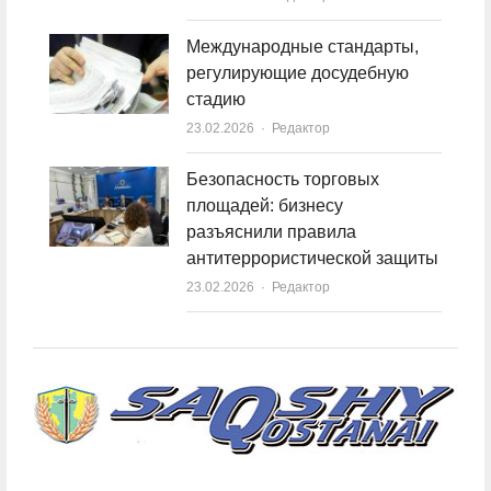
Международные стандарты,
регулирующие досудебную
стадию
23.02.2026
Author
Редактор
Безопасность торговых
площадей: бизнесу
разъяснили правила
антитеррористической защиты
23.02.2026
Author
Редактор