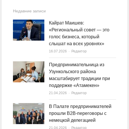
Недавние записи
Кайрат Маишев:
«Региональный совет — это
голос бизнеса, который
слышат на всех уровнях»
16.07.2026
Author
Редактор
Предпринимательница из
Узункольского района
масштабирует традиции при
поддержке «Атамекен»
21.04.2026
Author
Редактор
В Палате предпринимателей
прошли B2B-переговоры с
немецкой делегацией
21.04.2026
Author
Редактор