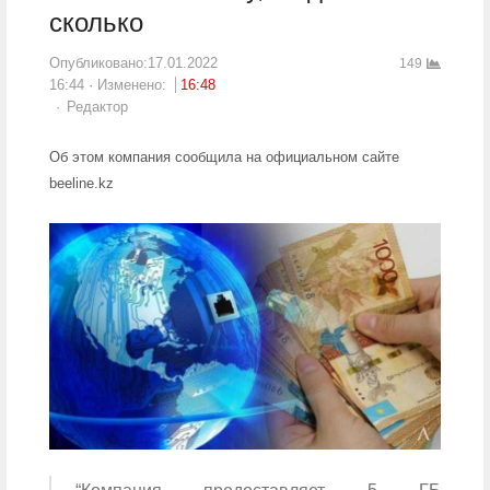
сколько
Опубликовано:
17.01.2022
149
16:44
Изменено:
16:48
Author
Редактор
Об этом компания сообщила на официальном сайте
beeline.kz