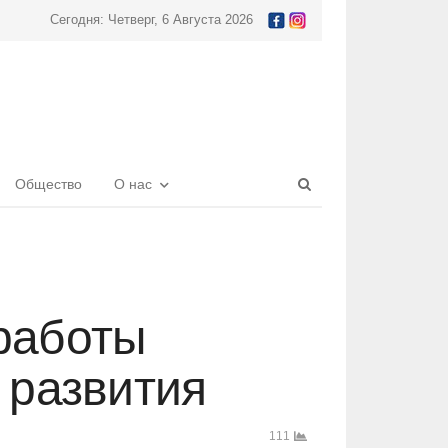
Сегодня: Четверг, 6 Августа 2026
Open
Общество
О нас
search
panel
 работы
 развития
111