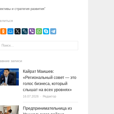
ктивы и стратегия развития”
елиться
и:
авние записи
Кайрат Маишев:
«Региональный совет — это
голос бизнеса, который
слышат на всех уровнях»
16.07.2026
Author
Редактор
Предпринимательница из