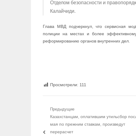
Отделом безопасности и правопоряд
Калайчиди.
Глава МВД подчеркнул, что сервисная мод
полиции на местах и более эффективному
реформированию органов внутренних дел.
Просмотрели:
111
Навигация по записям
Предыдущие
Предыдущий пост:
Казахстанцам, оплатившим утильсбор пос
мая по прежним ставкам, произведут
перерасчет