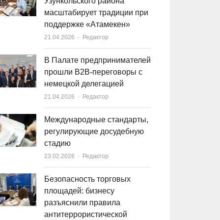
Узункольского района
масштабирует традиции при
поддержке «Атамекен»
21.04.2026
Author
Редактор
В Палате предпринимателей
прошли B2B-переговоры с
немецкой делегацией
21.04.2026
Author
Редактор
Международные стандарты,
регулирующие досудебную
стадию
23.02.2026
Author
Редактор
Безопасность торговых
площадей: бизнесу
разъяснили правила
антитеррористической