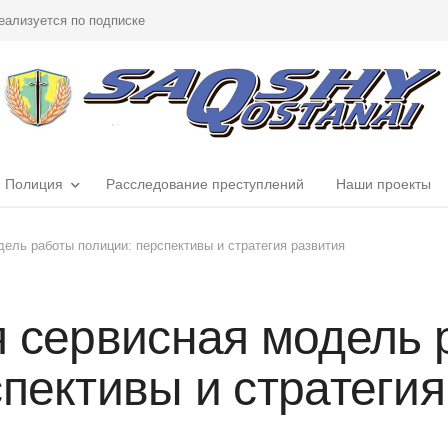
еализуется по подписке
Полиция
Расследование преступлений
Наши проекты
дель работы полиции: перспективы и стратегия развития
я сервисная модель
пективы и стратегия