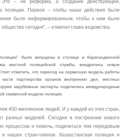
 Это – не реформа, а создание действующей,
а полиции. Первое – чтобы наши действия были
еление было информированным, чтобы к ним было
 общество сегодня”, – отметил глава ведомства.
полиции” были запущены в столице и Карагандинской
тема местной полицейской службы, внедрялись новые
тоит отметить, что переход на сервисную модель работы
части партнерства органов внутренних дел, местных
форуме зарубежные эксперты поделились международным
кой сервисной модели полиции.
блок 450 миллионов людей. И у каждой из этих стран,
ыт разных моделей. Сегодня в построении нового
их процессов и помочь, поделиться тем передовым
 и наших стран-членов. Казахстанская полиция и