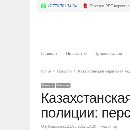
+7 776 701 74 04
Газета в PDF версии р
Главная
Новости
Происшествия
Home
Новости
Казахстанская сервисная мо
Новости
Полиция
Казахстанска
полиции: перс
Опубликовано:
23.05.2022 10:20
Author
Редактор