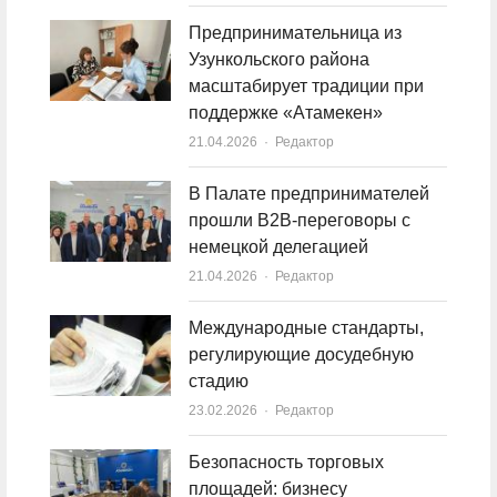
Предпринимательница из
Узункольского района
масштабирует традиции при
поддержке «Атамекен»
21.04.2026
Author
Редактор
В Палате предпринимателей
прошли B2B-переговоры с
немецкой делегацией
21.04.2026
Author
Редактор
Международные стандарты,
регулирующие досудебную
стадию
23.02.2026
Author
Редактор
Безопасность торговых
площадей: бизнесу