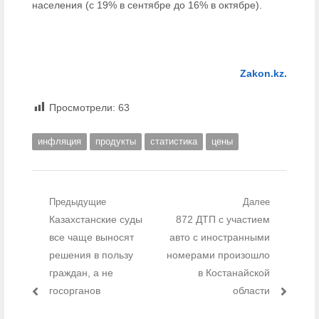
населения (с 19% в сентябре до 16% в октябре).
Zakon.kz.
Просмотрели:
63
инфляция
продукты
статистика
цены
Навигация по записям
Предыдущие
Далее
Предыдущий пост:
Казахстанские суды
Следующий пост:
872 ДТП с участием
все чаще выносят
авто с иностранными
решения в пользу
номерами произошло
граждан, а не
в Костанайской
госорганов
области