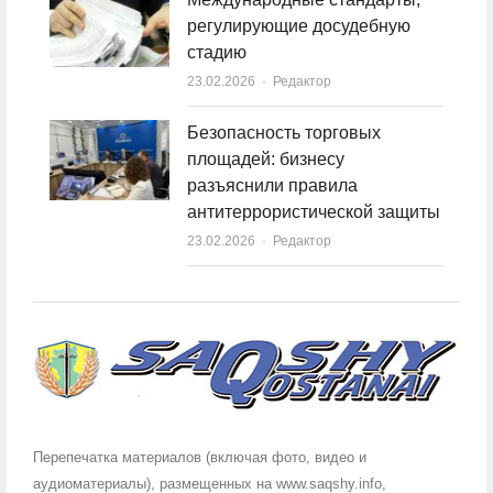
регулирующие досудебную
стадию
23.02.2026
Author
Редактор
Безопасность торговых
площадей: бизнесу
разъяснили правила
антитеррористической защиты
23.02.2026
Author
Редактор
Перепечатка материалов (включая фото, видео и
аудиоматериалы), размещенных на www.saqshy.info,