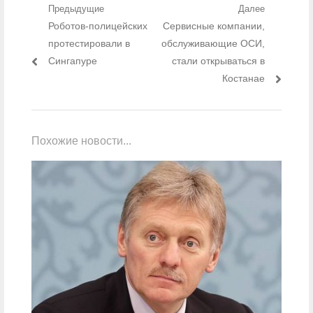
Навигация по записям
Предыдущие
Далее
Предыдущий пост:
Роботов-полицейских
Следующий пост:
Сервисные компании,
протестировали в
обслуживающие ОСИ,
Сингапуре
стали открываться в
Костанае
Похожие новости...