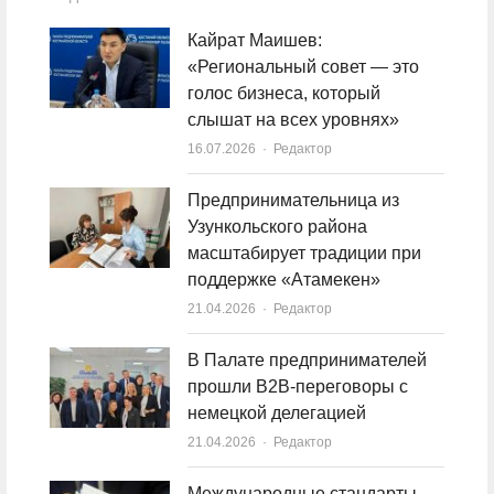
Кайрат Маишев:
«Региональный совет — это
голос бизнеса, который
слышат на всех уровнях»
16.07.2026
Author
Редактор
Предпринимательница из
Узункольского района
масштабирует традиции при
поддержке «Атамекен»
21.04.2026
Author
Редактор
В Палате предпринимателей
прошли B2B-переговоры с
немецкой делегацией
21.04.2026
Author
Редактор
Международные стандарты,