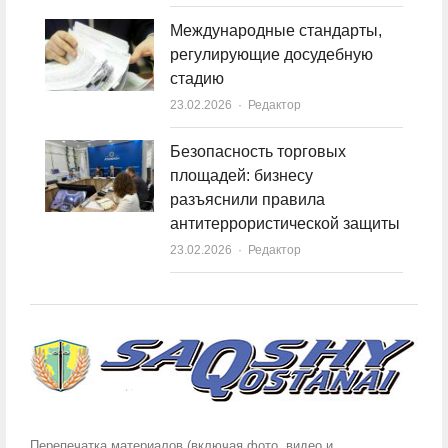
Международные стандарты,
регулирующие досудебную
стадию
23.02.2026
Author
Редактор
Безопасность торговых
площадей: бизнесу
разъяснили правила
антитеррористической защиты
23.02.2026
Author
Редактор
Перепечатка материалов (включая фото, видео и