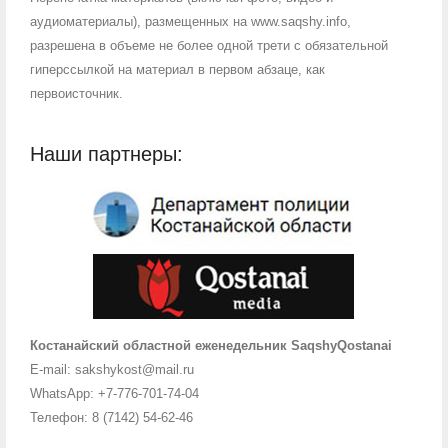
аудиоматериалы), размещенных на www.saqshy.info,
разрешена в объеме не более одной трети с обязательной
гиперссылкой на материал в первом абзаце, как
первоисточник.
Наши партнеры:
Костанайский областной еженедельник SaqshyQostanai
E-mail: sakshykost@mail.ru
WhatsApp: +7-776-701-74-04
Телефон: 8 (7142) 54-62-46