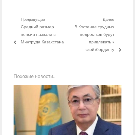
Навигация по записям
Предыдущие
Далее
Предыдущий пост:
Средний размер
Следующий пост:
В Костанае трудных
пенсии назвали в
подростков будут
Минтруда Казахстана
привлекать к
скейтбордингу
Похожие новости...