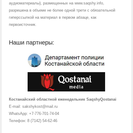
аудиоматериалы), размещенных на www.saqshy.info,
разрешена в объеме не более одной трети с обязательной
гиперссылкой на материал в первом абзаце, как
первоисточник.
Наши партнеры:
Костанайский областной еженедельник SaqshyQostanai
E-mail: sakshykost@mail.ru
WhatsApp: +7-776-701-74-04
Телефон: 8 (7142) 54-62-46