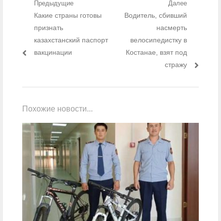
Навигация по записям
Предыдущие
Далее
Предыдущий пост:
Какие страны готовы
Следующий пост:
Водитель, сбивший
признать
насмерть
казахстанский паспорт
велосипедистку в
вакцинации
Костанае, взят под
стражу
Похожие новости...