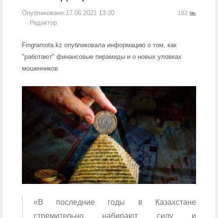
Опубликовано:
17.06.2021 13:20
182
Author
Редактор
Fingramota.kz опубликовала информацию о том, как
"работают" финансовые пирамиды и о новых уловках
мошенников
«В последние годы в Казахстане
стремительно набирают силу и