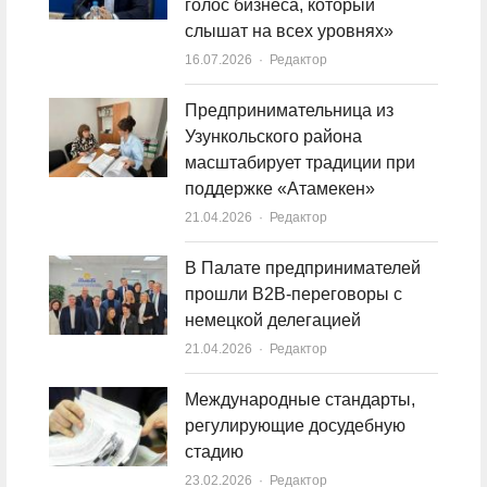
голос бизнеса, который
слышат на всех уровнях»
16.07.2026
Author
Редактор
Предпринимательница из
Узункольского района
масштабирует традиции при
поддержке «Атамекен»
21.04.2026
Author
Редактор
В Палате предпринимателей
прошли B2B-переговоры с
немецкой делегацией
21.04.2026
Author
Редактор
Международные стандарты,
регулирующие досудебную
стадию
23.02.2026
Author
Редактор