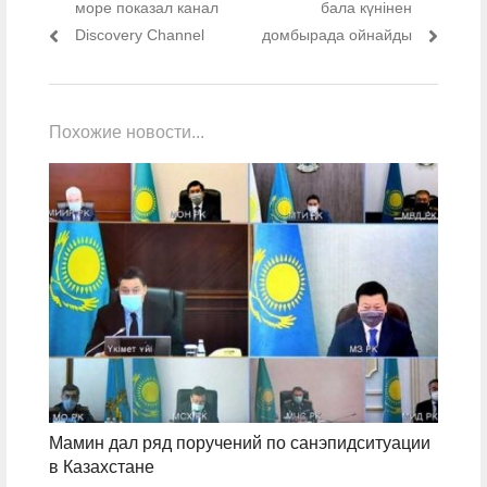
море показал канал
бала күнінен
Discovery Channel
домбырада ойнайды
Похожие новости...
Мамин дал ряд поручений по санэпидситуации
в Казахстане