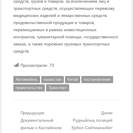
средств, грузов и товаров, за исключением лиц и
транспортных средств, осуществляющих перевозку
медицинских изделий и лекарственных средств,
продовольственной продукции и товаров,
перемещаемых в рамках инвестиционных
контрактов, гуманитарной помощи, государственного
заказа, а также порожних грузовых транспортных
средств.
Просмотрели:
73
Автомобиль
казахстан
Китай
постановление
правительство
Транспорт
Навигация по записям
Предыдущие
Далее
Предыдущий пост:
Документальный
Следующий пост:
Рудныйлық полицей
фильм о Каспийском
Ербол Сейтмағанбет