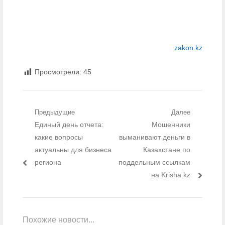
zakon.kz
Просмотрели:
45
Навигация по записям
Предыдущие
Далее
Предыдущий пост:
Единый день отчета:
Мошенники
Следующий
пост:
какие вопросы
выманивают деньги в
актуальны для бизнеса
Казахстане по
региона
поддельным ссылкам
на Krisha.kz
Похожие новости...