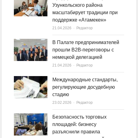
Узункольского района
масштабирует традиции при
поддержке «Атамекен»
21.04.2026
Author
Редактор
В Палате предпринимателей
прошли B2B-переговоры с
немецкой делегацией
21.04.2026
Author
Редактор
Международные стандарты,
регулирующие досудебную
стадию
23.02.2026
Author
Редактор
Безопасность торговых
площадей: бизнесу
разъяснили правила