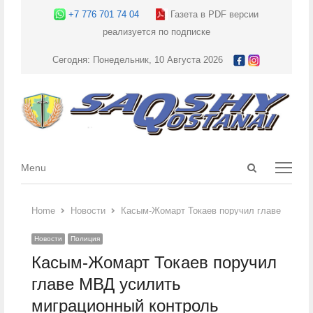
+7 776 701 74 04
Газета в PDF версии
реализуется по подписке
Сегодня: Понедельник, 10 Августа 2026
Open
Menu
Menu
search
panel
Home
Новости
Касым-Жомарт Токаев поручил главе МВД у
Новости
Полиция
Касым-Жомарт Токаев поручил
главе МВД усилить
миграционный контроль