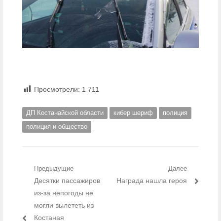
Просмотрели:
1 711
ДП Костанайской области
кибер шериф
полиция
полиция и общество
Навигация по записям
Предыдущие
Далее
Предыдущий пост:
Десятки пассажиров
Следующий пост:
Награда нашла героя
из-за непогоды не
могли вылететь из
Костаная