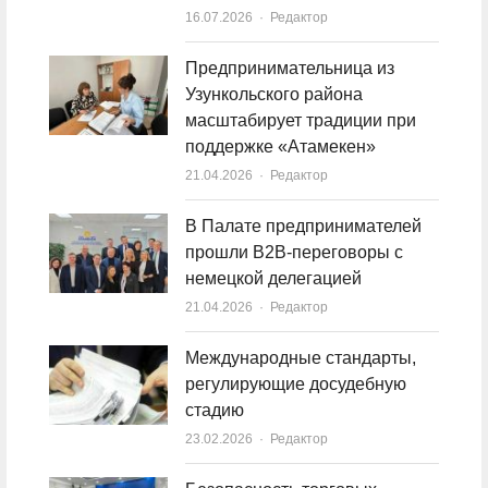
16.07.2026
Author
Редактор
Предпринимательница из
Узункольского района
масштабирует традиции при
поддержке «Атамекен»
21.04.2026
Author
Редактор
В Палате предпринимателей
прошли B2B-переговоры с
немецкой делегацией
21.04.2026
Author
Редактор
Международные стандарты,
регулирующие досудебную
стадию
23.02.2026
Author
Редактор