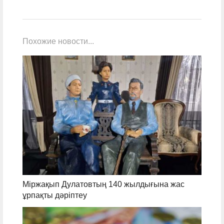
Похожие новости...
Міржақып Дулатовтың 140 жылдығына жас
ұрпақты дәріптеу