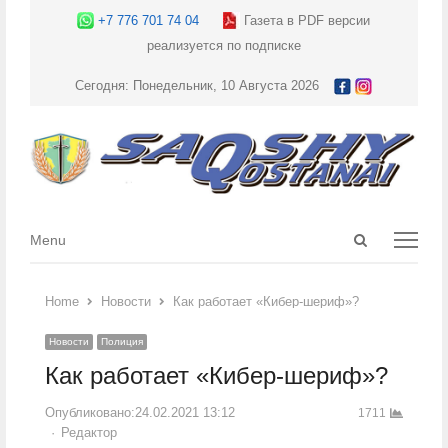
+7 776 701 74 04
Газета в PDF версии
реализуется по подписке
Сегодня: Понедельник, 10 Августа 2026
Open
Menu
Menu
search
panel
Home
Новости
Как работает «Кибер-шериф»?
Новости
Полиция
Как работает «Кибер-шериф»?
Опубликовано:
24.02.2021 13:12
1711
Author
Редактор