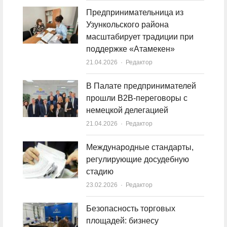
Предпринимательница из
Узункольского района
масштабирует традиции при
поддержке «Атамекен»
21.04.2026
Author
Редактор
В Палате предпринимателей
прошли B2B-переговоры с
немецкой делегацией
21.04.2026
Author
Редактор
Международные стандарты,
регулирующие досудебную
стадию
23.02.2026
Author
Редактор
Безопасность торговых
площадей: бизнесу