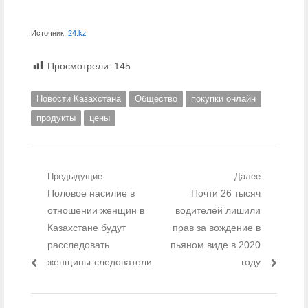
Источник:
24.kz
Просмотрели:
145
Новости Казахстана
Общество
покупки онлайн
продукты
цены
Навигация по записям
Предыдущие
Далее
Предыдущий пост:
Половое насилие в
Следующий пост:
Почти 26 тысяч
отношении женщин в
водителей лишили
Казахстане будут
прав за вождение в
расследовать
пьяном виде в 2020
женщины-следователи
году