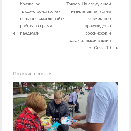
Предыдущий пост:
Кризисное
Следующий пост:
Токаев: На следующей
трудоустройство: как
неделе мы запустим
сельчане смогли найти
совместное
работу во время
производство
пандемии
российской и
казахстанской вакцин
от Covid-19
Похожие новости...