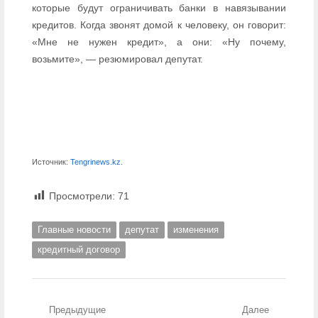
которые будут ограничивать банки в навязывании
кредитов. Когда звонят домой к человеку, он говорит:
«Мне не нужен кредит», а они: «Ну почему,
возьмите», — резюмировал депутат.
Источник:
Tengrinews.kz
.
Просмотрели:
71
Главные новости
депутат
изменения
кредитный договор
Навигация по записям
Предыдущие
Далее