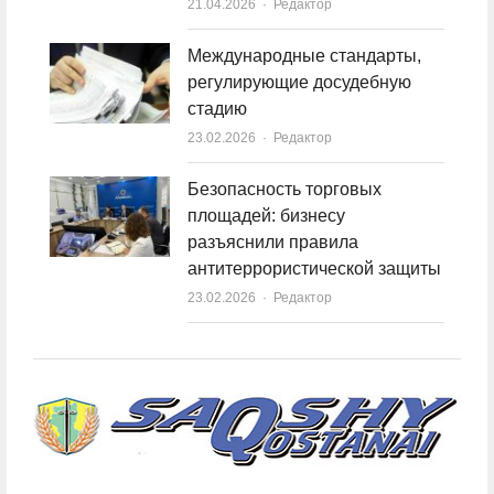
21.04.2026
Author
Редактор
Международные стандарты,
регулирующие досудебную
стадию
23.02.2026
Author
Редактор
Безопасность торговых
площадей: бизнесу
разъяснили правила
антитеррористической защиты
23.02.2026
Author
Редактор