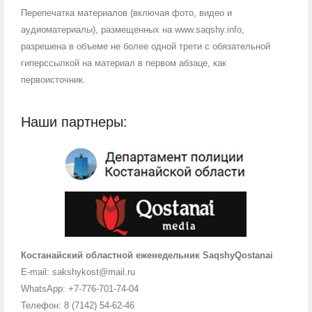
Перепечатка материалов (включая фото, видео и
аудиоматериалы), размещенных на www.saqshy.info,
разрешена в объеме не более одной трети с обязательной
гиперссылкой на материал в первом абзаце, как
первоисточник.
Наши партнеры:
Костанайский областной еженедельник SaqshyQostanai
E-mail: sakshykost@mail.ru
WhatsApp: +7-776-701-74-04
Телефон: 8 (7142) 54-62-46