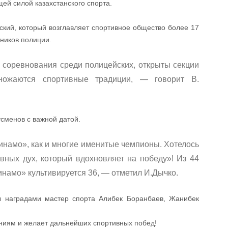
ей силой казахстанского спорта.
кий, который возглавляет спортивное общество более 17
дников полиции.
соревнования среди полицейских, открыты секции
ножаются спортивные традиции, — говорит В.
тсменов с важной датой.
Динамо», как и многие именитые чемпионы. Хотелось
ивных дух, который вдохновляет на победу»! Из 44
намо» культивируется 36, — отметил И.Дычко.
ы наградами мастер спорта Алибек Боранбаев, Жанибек
ениям и желает дальнейших спортивных побед!