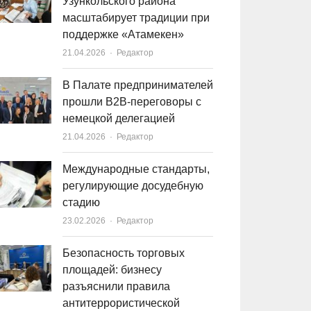
Узункольского района
масштабирует традиции при
поддержке «Атамекен»
21.04.2026
Author
Редактор
В Палате предпринимателей
прошли B2B-переговоры с
немецкой делегацией
21.04.2026
Author
Редактор
Международные стандарты,
регулирующие досудебную
стадию
23.02.2026
Author
Редактор
Безопасность торговых
площадей: бизнесу
разъяснили правила
антитеррористической