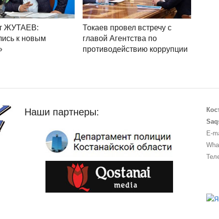
т ЖУТАЕВ:
Токаев провел встречу с
ись к новым
главой Агентства по
»
противодействию коррупции
Кос
Наши партнеры:
Saq
E-ma
What
Теле