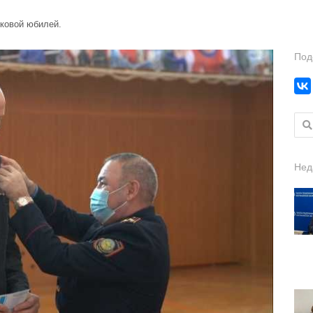
ковой юбилей.
Под
Найт
Нед