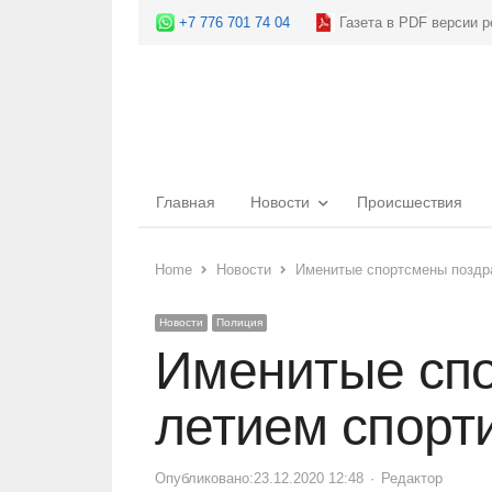
+7 776 701 74 04
Газета в PDF версии р
Главная
Новости
Происшествия
Home
Новости
Именитые спортсмены поздр
Новости
Полиция
Именитые спо
летием спорт
Опубликовано:
23.12.2020 12:48
Author
Редактор