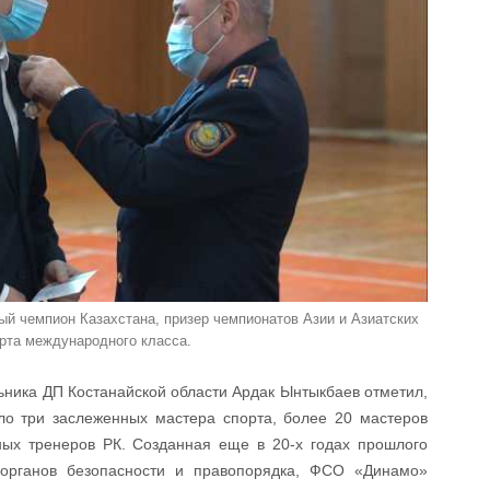
й чемпион Казахстана, призер чемпионатов Азии и Азиатских
орта международного класса.
ьника ДП Костанайской области Ардак Ынтыкбаев отметил,
ло три заслеженных мастера спорта, более 20 мастеров
ных тренеров РК. Созданная еще в 20-х годах прошлого
 органов безопасности и правопорядка, ФСО «Динамо»