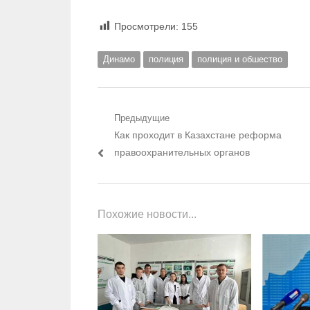
Просмотрели:
155
Динамо
полиция
полиция и обшество
Навигация по записям
Предыдущие
Предыдущий пост:
Как проходит в Казахстане реформа
правоохранительных органов
Похожие новости...