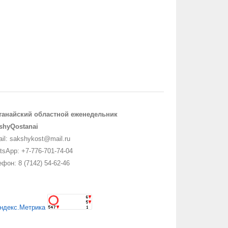
танайский областной еженедельник
shyQostanai
il: sakshykost@mail.ru
sApp: +7-776-701-74-04
фон: 8 (7142) 54-62-46