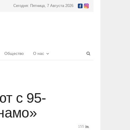
Сегодня: Пятница, 7 Августа 2026
Open
Общество
О нас
search
panel
т с 95-
инамо»
155