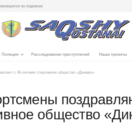
еализуется по подписке
Полиция
Расследование преступлений
Наши проекты
авляют с 95-летием спортивное общество «Динамо»
ртсмены поздравляю
ивное общество «Д