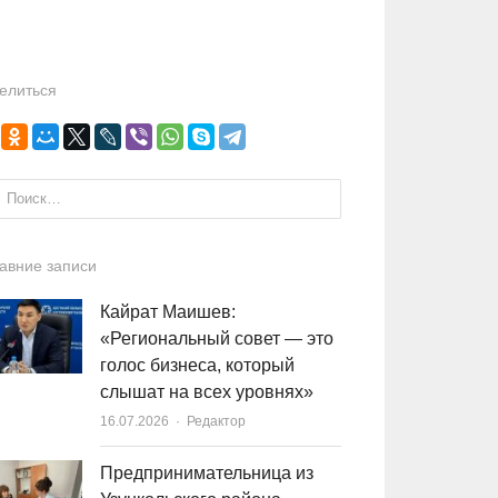
елиться
и:
авние записи
Кайрат Маишев:
«Региональный совет — это
голос бизнеса, который
слышат на всех уровнях»
16.07.2026
Author
Редактор
Предпринимательница из