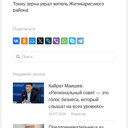
Тонну зерна украл житель Житикариснкого
района
Поделиться
Найти:
Недавние записи
Кайрат Маишев:
«Региональный совет — это
голос бизнеса, который
слышат на всех уровнях»
16.07.2026
Author
Редактор
Предпринимательница из