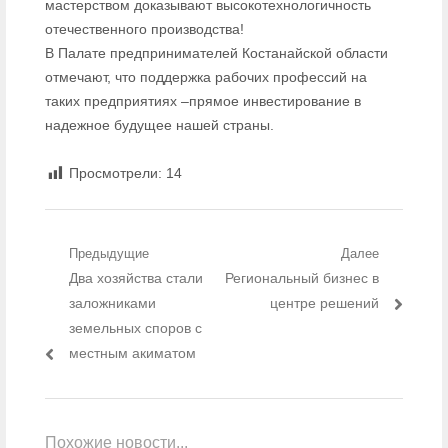
мастерством доказывают высокотехнологичность
отечественного производства!
В Палате предпринимателей Костанайской области
отмечают, что поддержка рабочих профессий на
таких предприятиях –прямое инвестирование в
надежное будущее нашей страны.
Просмотрели:
14
Навигация по записям
Предыдущие
Далее
Предыдущий пост:
Два хозяйства стали
Следующий пост:
Региональный бизнес в
заложниками
центре решений
земельных споров с
местным акиматом
Похожие новости...