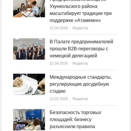
Узункольского района
масштабирует традиции при
поддержке «Атамекен»
21.04.2026
Author
Редактор
В Палате предпринимателей
прошли B2B-переговоры с
немецкой делегацией
21.04.2026
Author
Редактор
Международные стандарты,
регулирующие досудебную
стадию
23.02.2026
Author
Редактор
Безопасность торговых
площадей: бизнесу
разъяснили правила