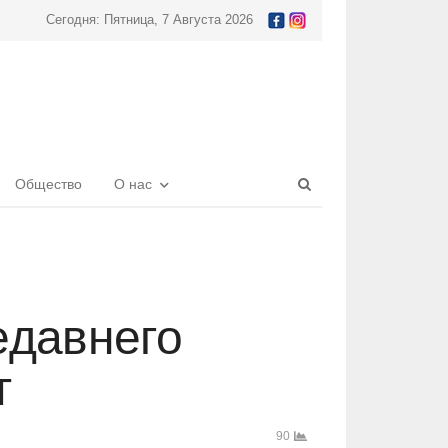
Сегодня: Пятница, 7 Августа 2026
Open
Общество
О нас
search
panel
едавнего
т
90