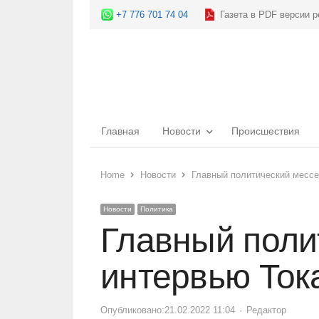
+7 776 701 74 04
Газета в PDF версии р
Главная
Новости
Происшествия
Home
Новости
Главный политический мессе
Новости
Политика
Главный поли
интервью Ток
Опубликовано:
21.02.2022 11:04
Author
Редактор