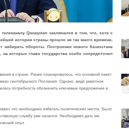
елеканалу Qazaqstan заключался в том, что, хотя с
вейшей истории страны прошло не так много времени,
т набирать обороты. Построение нового Казахстана
, на которых глава государства особо сосредоточил
вания в стране. Ранее планировалось, что основной пакет
мках сентябрьского Послания. Однако, видя заметное
вилась потребность обозначить ключевые предложения в
вает, что необходимо избегать политических чисток. Было
рст­венную службу уже начался. Необходимо дать им
нческий опыт.