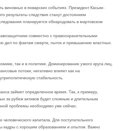
ть виновных в январских событиях. Президент Касым-
что результаты следствия станут достоянием
следования планируется обнародовать в мартовском
равозащитники совместно с правоохранительными
ю дел по фактам смерти, пыток и превышению властных
номике, так и в политике. Доминирование узкого круга лиц,
ансовые потоки, негативно влияет как на
нутриполитическую стабильность.
анса займет определенное время. Так, к примеру,
ых за рубеж активов будет сложным и длительным
нной пробле­мы необходимо уже сейчас.
ю человеческого капитала. Для поступательного
ы кадры с хорошим образованием и опытом. Важно