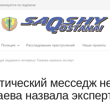
еализуется по подписке
Полиция
Расследование преступлений
Наши проекты
дж недавнего интервью Токаева назвала эксперт
тический месседж н
аева назвала экспер