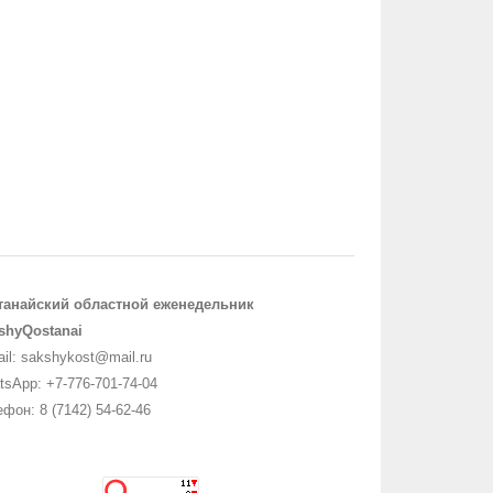
танайский областной еженедельник
shyQostanai
il: sakshykost@mail.ru
sApp: +7-776-701-74-04
фон: 8 (7142) 54-62-46