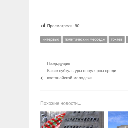
Просмотрели:
90
интервью
политический месседж
токаев
Навигация по записям
Предыдущие
Предыдущий пост:
Какие субкультуры популярны среди
костанайской молодежи
Похожие новости...