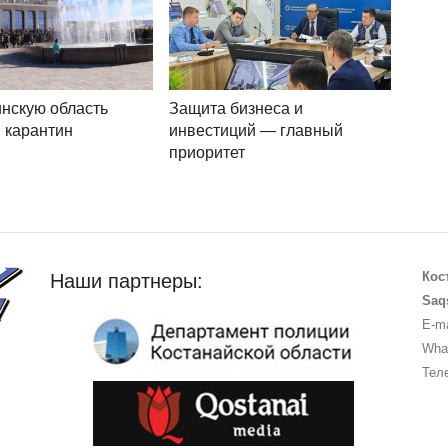
нскую область
Защита бизнеса и
 карантин
инвестиций — главный
приоритет
Кос
Наши партнеры:
Saq
E-ma
What
Теле