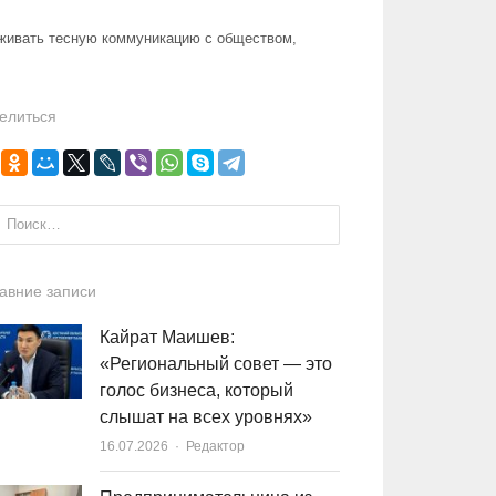
живать тесную коммуникацию с обществом,
елиться
и:
авние записи
Кайрат Маишев:
«Региональный совет — это
голос бизнеса, который
слышат на всех уровнях»
16.07.2026
Author
Редактор