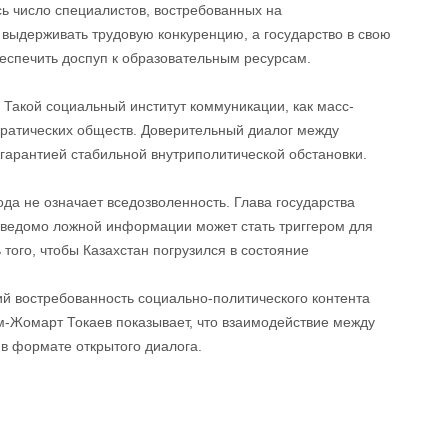
сь число специалистов, востребованных на
выдерживать трудовую конкуренцию, а государство в свою
беспечить доспуп к образовательным ресурсам.
 Такой социальный институт коммуникации, как масс-
ратических обществ. Доверительный диалог между
гарантией стабильной внутриполитической обстановки.
да не означает вседозволенность. Глава государст­ва
заведомо ложной информации может стать триггером для
ого, чтобы Казах­стан погрузился в состоя­ние
ий востребованность социально-политического контента
м-Жомарт Токаев показывает, что взаимодействие между
 в формате открытого диалога.