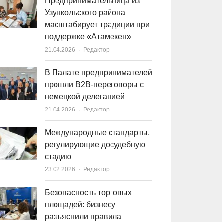
Предпринимательница из
Узункольского района
масштабирует традиции при
поддержке «Атамекен»
21.04.2026
Author
Редактор
В Палате предпринимателей
прошли B2B-переговоры с
немецкой делегацией
21.04.2026
Author
Редактор
Международные стандарты,
регулирующие досудебную
стадию
23.02.2026
Author
Редактор
Безопасность торговых
площадей: бизнесу
разъяснили правила