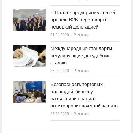
В Палате предпринимателей
прошли B2B-переговоры с
немецкой делегацией
21.04.2026
Author
Редактор
Международные стандарты,
регулирующие досудебную
стадию
23.02.2026
Author
Редактор
Безопасность торговых
площадей: бизнесу
разъяснили правила
антитеррористической защиты
23.02.2026
Author
Редактор