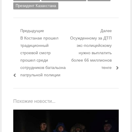
Президент Казахстана
Навигация по записям
Предыдущие
Далее
Предыдущий пост:
В Костанае прошел
Следующий пост:
Осужденному за ДТП
традиционный
экс-полицейскому
строевой смотр
нужно выплатить
прошел среди
более 66 миллионов
сотрудников батальона
тенге
патрульной полиции
Похожие новости...