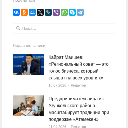
Поделиться
Найти:
Недавние записи
Кайрат Маишев:
«Региональный совет — это
голос бизнеса, который
слышат на всех уровнях»
16.07.2026
Author
Редактор
Предпринимательница из
Узункольского района
масштабирует традиции при
поддержке «Атамекен»
21.04.2026
Author
Редактор