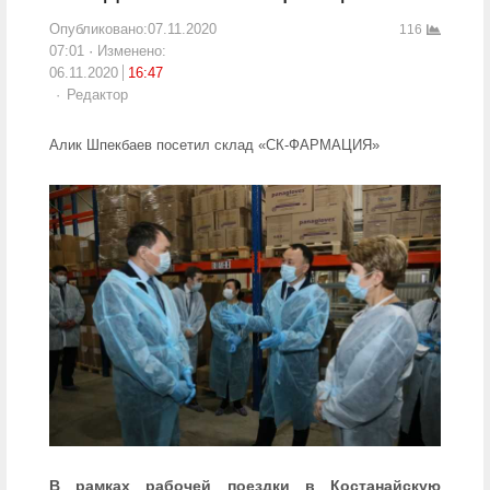
Опубликовано:
07.11.2020
116
07:01
Изменено:
06.11.2020
16:47
Author
Редактор
Алик Шпекбаев посетил склад «СК-ФАРМАЦИЯ»
В рамках рабочей поездки в Костанайскую