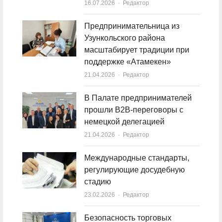
16.07.2026
Author
Редактор
Предпринимательница из
Узункольского района
масштабирует традиции при
поддержке «Атамекен»
21.04.2026
Author
Редактор
В Палате предпринимателей
прошли B2B-переговоры с
немецкой делегацией
21.04.2026
Author
Редактор
Международные стандарты,
регулирующие досудебную
стадию
23.02.2026
Author
Редактор
Безопасность торговых