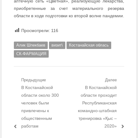
аптечную сеть «Цветная», реализующую лекарства,
приобретенные за счет материального резерва
области в ходе подготовки ко второй волне пандемии.
Просмотрели:
116
Алик Шпекбаев
визит\
Костанайская облась
СК-ФАРМАЦИЯ
Навигация по записям
Предыдущие
Далее
Предыдущий пост:
В Костанайской
Следующий пост:
В Костанайской
области около 300
области проходит
человек были
Республиканская
привлечены к
командно-штабная
общественным
тренировка «Қыс –
работам
2020»