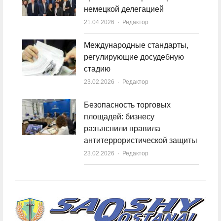
немецкой делегацией
21.04.2026
Author
Редактор
Международные стандарты,
регулирующие досудебную
стадию
23.02.2026
Author
Редактор
Безопасность торговых
площадей: бизнесу
разъяснили правила
антитеррористической защиты
23.02.2026
Author
Редактор