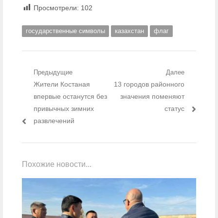
Просмотрели:
102
государственные символы
казахстан
флаг
Навигация по записям
Предыдущие
Далее
Предыдущий пост:
Жители Костаная
Следующий пост:
13 городов районного
впервые останутся без
значения поменяют
привычных зимних
статус
развлечений
Похожие новости...