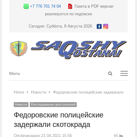
+7 776 701 74 04
Газета в PDF версии
реализуется по подписке
Сегодня: Суббота, 8 Августа 2026
Open
Menu
Menu
search
panel
Home
Новости
Федоровские полицейские задержали ското
Новости
Расследование преступлений
Федоровские полицейские
задержали скотокрада
Опубликовано:
21.04.2021 15:56
96