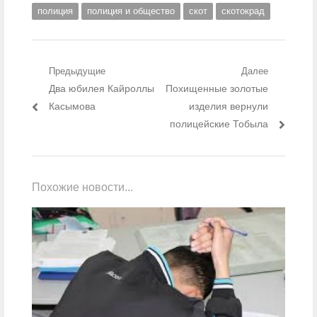
полиция
полиция и общество
скот
скотокрад
Навигация по записям
Предыдущие
Далее
Предыдущий пост:
Два юбилея Кайроллы
Следующий пост:
Похищенные золотые
Касымова
изделия вернули
полицейские Тобыла
Похожие новости...