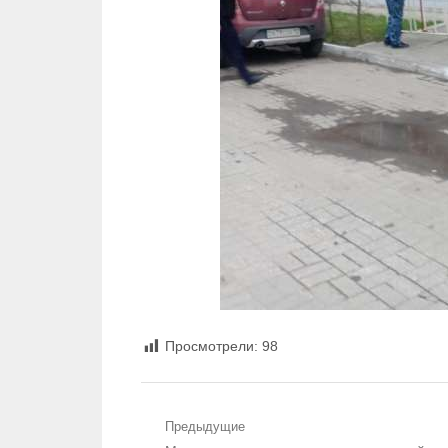
Просмотрели:
98
Навигация по записям
Предыдущие