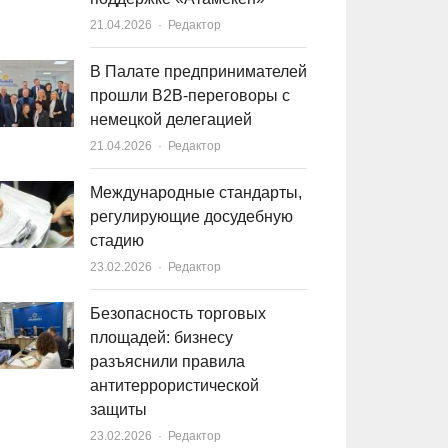
21.04.2026
Author
Редактор
В Палате предпринимателей
прошли B2B-переговоры с
немецкой делегацией
21.04.2026
Author
Редактор
Международные стандарты,
регулирующие досудебную
стадию
23.02.2026
Author
Редактор
Безопасность торговых
площадей: бизнесу
разъяснили правила
антитеррористической
защиты
23.02.2026
Author
Редактор