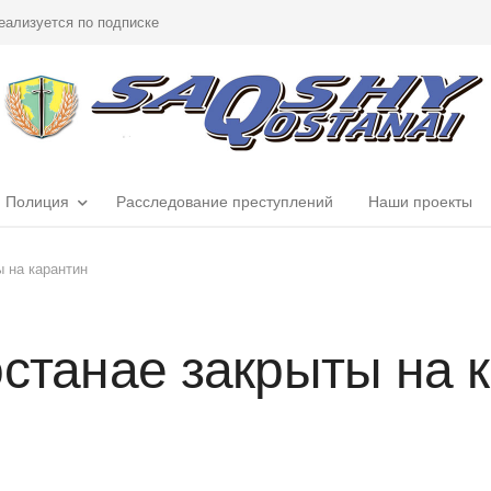
еализуется по подписке
Полиция
Расследование преступлений
Наши проекты
ы на карантин
останае закрыты на 