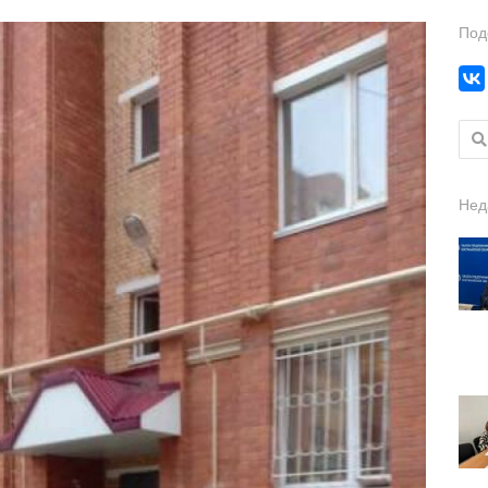
Под
Найт
Нед