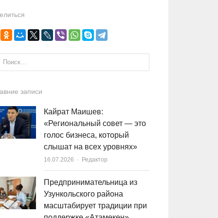
елиться
и:
авние записи
Кайрат Маишев:
«Региональный совет — это
голос бизнеса, который
слышат на всех уровнях»
16.07.2026
Author
Редактор
Предпринимательница из
Узункольского района
масштабирует традиции при
поддержке «Атамекен»