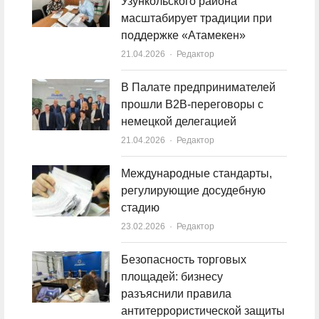
Узункольского района
масштабирует традиции при
поддержке «Атамекен»
21.04.2026
Author
Редактор
В Палате предпринимателей
прошли B2B-переговоры с
немецкой делегацией
21.04.2026
Author
Редактор
Международные стандарты,
регулирующие досудебную
стадию
23.02.2026
Author
Редактор
Безопасность торговых
площадей: бизнесу
разъяснили правила
антитеррористической защиты