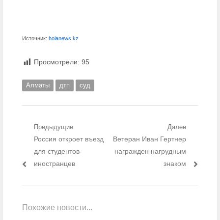
Источник:
holanews.kz
Просмотрели:
95
Алматы
дтп
суд
Навигация по записям
Предыдущие
Далее
Предыдущий пост:
Россия откроет въезд
Следующий пост:
Ветеран Иван Гертнер
для студентов-
награжден нагрудным
иностранцев
знаком
Похожие новости...