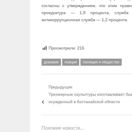
согласны с утверждением, что этим прав
прокуратура — 1,9 процента, служба
антикоррупционная служба — 1,2 процента.
Просмотрели:
216
доверие
поиция
полиция и общество
Навигация по записям
Предыдущие
Предыдущий пост:
Трехмерные скульптуры изготавливает б
осужденный в Костанайской области
Похожие новости...