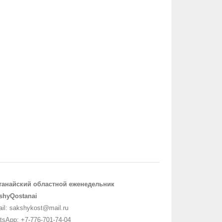
танайский областной еженедельник
shyQostanai
il: sakshykost@mail.ru
sApp: +7-776-701-74-04