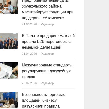
Предпринимательница из
Узункольского района
масштабирует традиции при
поддержке «Атамекен»
21.04.2026
Author
Редактор
В Палате предпринимателей
прошли B2B-переговоры с
немецкой делегацией
21.04.2026
Author
Редактор
Международные стандарты,
регулирующие досудебную
стадию
23.02.2026
Author
Редактор
Безопасность торговых
площадей: бизнесу
разъяснили правила