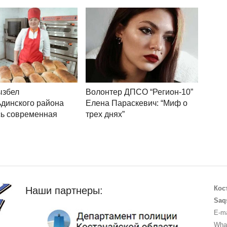
ызбел
Волонтер ДПСО “Регион-10”
динского района
Елена Параскевич: “Миф о
сь современная
трех днях”
Кос
Наши партнеры:
Saq
E-ma
What