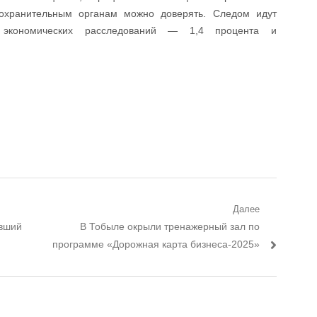
оохранительным органам можно доверять. Следом идут
 экономических расследований — 1,4 процента и
Далее
ывший
Следующий пост:
В Тобыле окрыли тренажерный зал по
программе «Дорожная карта бизнеса-2025»