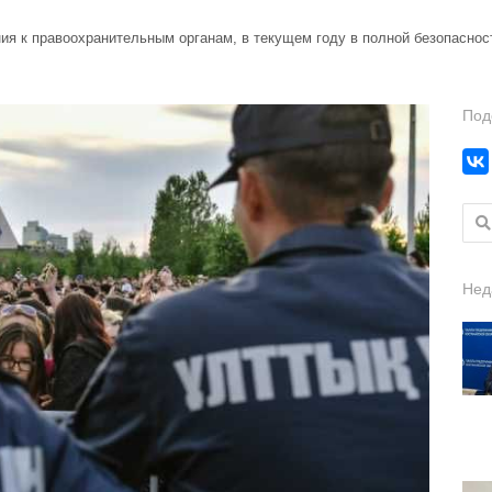
ия к правоохранительным органам, в текущем году в полной безопаснос
Под
Найт
Нед