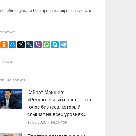
ти себя ощущали 60,6 процента опрошенных, это
елиться
и:
авние записи
Кайрат Маишев:
«Региональный совет — это
голос бизнеса, который
слышат на всех уровнях»
16.07.2026
Author
Редактор