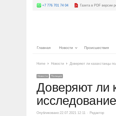
+7 776 701 74 04
Газета в PDF версии р
Главная
Новости
Происшествия
Home
Новости
Доверяют ли казахстанцы п
Новости
Полиция
Доверяют ли 
исследовани
Опубликовано:
22.07.2021 12:11
Author
Редактор