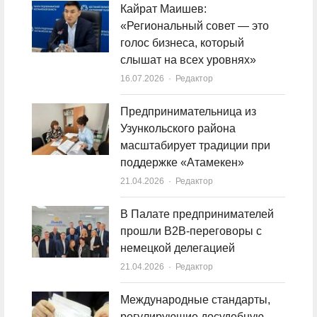
Кайрат Маишев:
«Региональный совет — это
голос бизнеса, который
слышат на всех уровнях»
16.07.2026
Author
Редактор
Предпринимательница из
Узункольского района
масштабирует традиции при
поддержке «Атамекен»
21.04.2026
Author
Редактор
В Палате предпринимателей
прошли B2B-переговоры с
немецкой делегацией
21.04.2026
Author
Редактор
Международные стандарты,
регулирующие досудебную