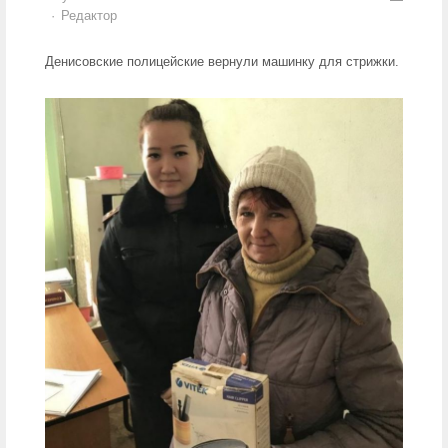
Author
Редактор
Денисовские полицейские вернули машинку для стрижки.