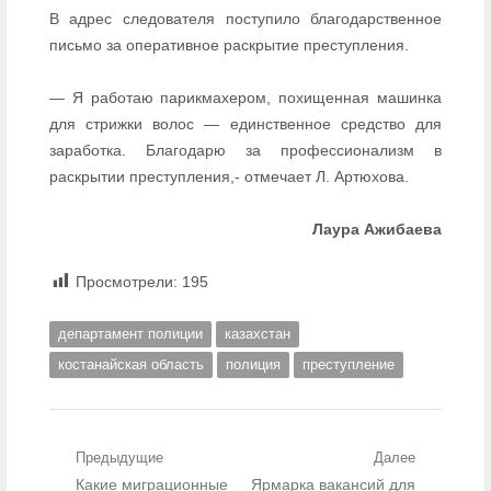
В адрес следователя поступило благодарственное
письмо за оперативное раскрытие преступления.
— Я работаю парикмахером, похищенная машинка
для стрижки волос — единственное средство для
заработка. Благодарю за профессионализм в
раскрытии преступления,- отмечает Л. Артюхова.
Лаура Ажибаева
Просмотрели:
195
департамент полиции
казахстан
костанайская область
полиция
преступление
Навигация по записям
Предыдущие
Далее
Предыдущий пост:
Какие миграционные
Следующий пост:
Ярмарка вакансий для