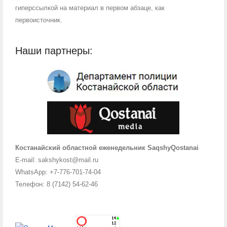
гиперссылкой на материал в первом абзаце, как
первоисточник.
Наши партнеры:
Костанайский областной еженедельник SaqshyQostanai
E-mail: sakshykost@mail.ru
WhatsApp: +7-776-701-74-04
Телефон: 8 (7142) 54-62-46