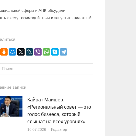
 социальной сферы и АПК обсудили
ать схему взаимодействия и запустить пилотный
елиться
и:
авние записи
Кайрат Маишев:
«Региональный совет — это
голос бизнеса, который
слышат на всех уровнях»
16.07.2026
Author
Редактор