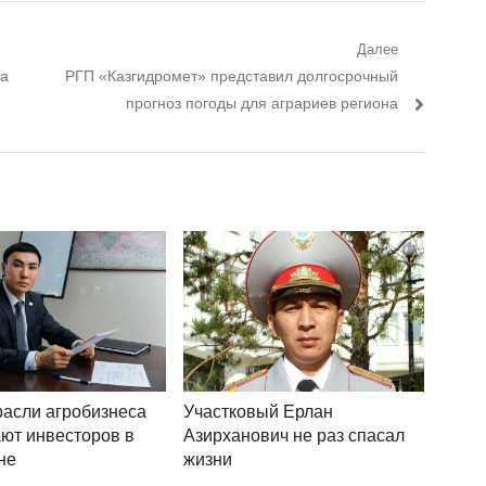
Далее
ма
Следующий пост:
РГП «Казгидромет» представил долгосрочный
прогноз погоды для аграриев региона
расли агробизнеса
Участковый Ерлан
ют инвесторов в
Азирханович не раз спасал
не
жизни