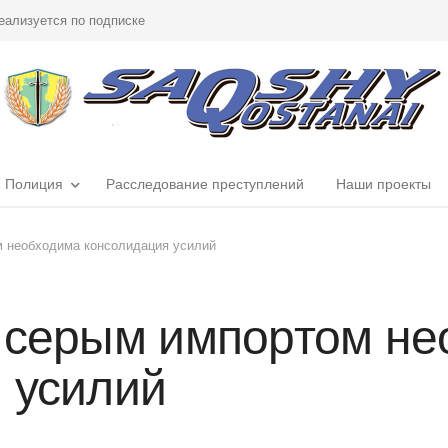
еализуется по подписке
Полиция
Расследование преступлений
Наши проекты
м необходима консолидация усилий
 серым импортом не
 усилий