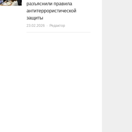
разъяснили правила
антитеррористической
защиты
23.02.2026
Author
Редактор