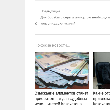
Навигация по записям
Предыдущие
Предыдущий пост:
Для борьбы с серым импортом необходи
консолидация усилий
Похожие новости...
Взыскание алиментов станет
Какие от
приоритетным для судебных
привлека
исполнителей Казахстана
Казахста