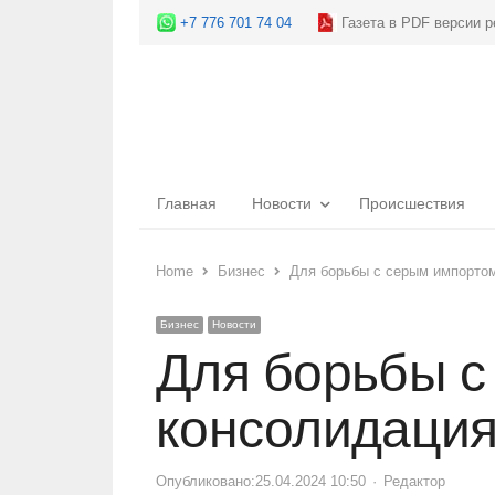
+7 776 701 74 04
Газета в PDF версии р
Главная
Новости
Происшествия
Home
Бизнес
Для борьбы с серым импорто
Бизнес
Новости
Для борьбы с
консолидация
Опубликовано:
25.04.2024 10:50
Author
Редактор