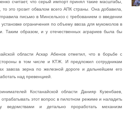
енко считает, что серый импорт принял такие масштабы,
 то это грозит обвалом всего АПК страны. Она добавила,
отправила письмо в Минсельхоз с требованием о введении
б установке ограничения по объему ввоза для мукомолов в
. Таким образом, и у отечественных аграриев была бы
айской области Аскар Абенов отметил, что в борьбе с
 стороны в том числе и КТЖ. И предложил сотрудникам
ах завоза зерна по железной дороге и дальнейшем его
работать над превенцией.
инимателей Костанайской области Данияр Кузенбаев,
отрабатывать этот вопрос в пилотном режиме и наладить
у ведомствами и детально проработать механизм