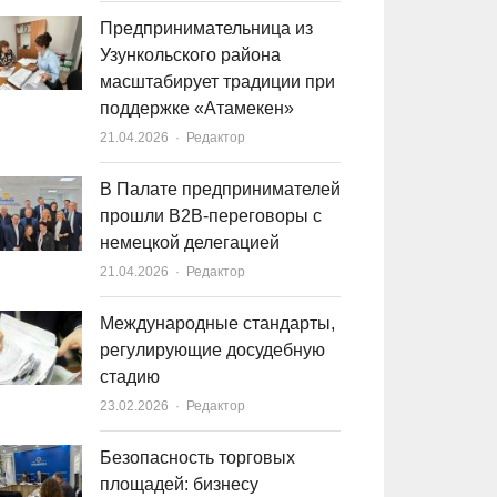
Предпринимательница из
Узункольского района
масштабирует традиции при
поддержке «Атамекен»
21.04.2026
Author
Редактор
В Палате предпринимателей
прошли B2B-переговоры с
немецкой делегацией
21.04.2026
Author
Редактор
Международные стандарты,
регулирующие досудебную
стадию
23.02.2026
Author
Редактор
Безопасность торговых
площадей: бизнесу