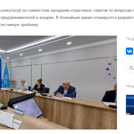
ьхозкультур на совместном заседании отраслевых советов по вопросам
 предпринимателей и аграрии. В ближайшее время планируется разработ
 системную проблему.
Под
Найт
Нед