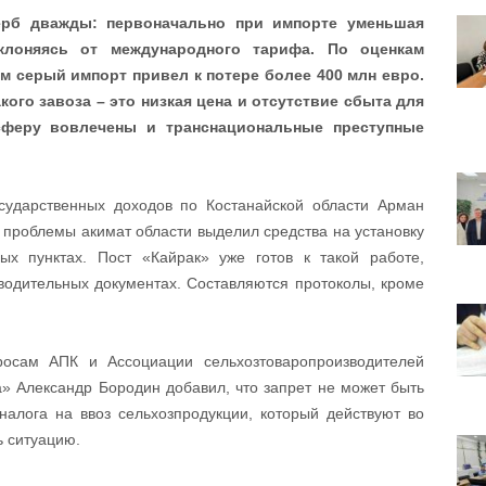
ерб дважды: первоначально при импорте уменьшая
клоняясь от международного тарифа. По оценкам
ем серый импорт привел к потере более 400 млн евро.
кого завоза – это низкая цена и отсутствие сбыта для
сферу вовлечены и транснациональные преступные
сударственных доходов по Костанайской области Арман
 проблемы акимат области выделил средства на установку
ых пунктах. Пост «Кайрак» уже готов к такой работе,
водительных документах. Составляются протоколы, кроме
росам АПК и Ассоциации сельхозтоваропроизводителей
а» Александр Бородин добавил, что запрет не может быть
налога на ввоз сельхозпродукции, который действуют во
ь ситуацию.