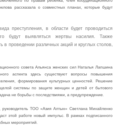
омоченного по правам ребенка, член координационного
клова рассказала о совместных планах, которые будут
ида преступления, в области будет проводиться
ого будут выявляться жертвы насилия. Также
ь в проведении различных акций и круглых столов,
национного совета Альянса женских сил Наталья Лапшина
ьного аспекта здесь существуют вопросы повышения
селения, формирования культурных ценностей. Решение
 целой системы по защите женщин и детей от бытового
 задача не борьбы с последствиями, а предупреждение.
, руководитель ТОО «Азия Алтын» Светлана Михайленко
аст этой работе новый импульс. В рамках подписанного
абных мероприятий.