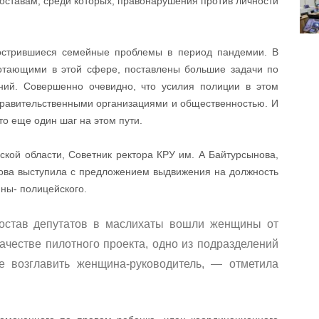
оставам, среди которых, правонарушения против личности
бострившиеся семейные проблемы в период пандемии. В
отающими в этой сфере, поставлены большие задачи по
ний. Совершенно очевидно, что усилия полиции в этом
равительственными организациями и общественностью. И
о еще один шаг на этом пути.
ской области, Советник ректора КРУ им. А Байтурсынова,
нова выступила с предложением выдвижения на должность
ны- полицейского.
став депутатов в маслихаты вошли женщины от
качестве пилотного проекта, одно из подразделений
е возглавить женщина-руководитель, — отметила