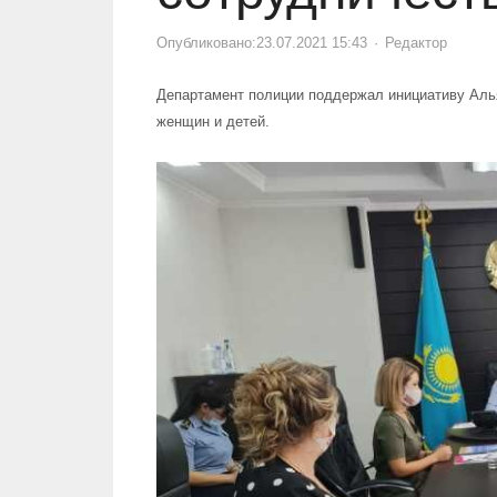
Опубликовано:
23.07.2021 15:43
Author
Редактор
Департамент полиции поддержал инициативу Алья
женщин и детей.