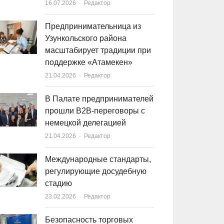
16.07.2026
Author
Редактор
Предпринимательница из
Узункольского района
масштабирует традиции при
поддержке «Атамекен»
21.04.2026
Author
Редактор
В Палате предпринимателей
прошли B2B-переговоры с
немецкой делегацией
21.04.2026
Author
Редактор
Международные стандарты,
регулирующие досудебную
стадию
23.02.2026
Author
Редактор
Безопасность торговых