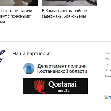
азахстане тысячи
В Камыстинском районе
вут с “красными”
задержаны браконьеры
ами
Кос
Наши партнеры:
Saq
E-ma
What
Теле