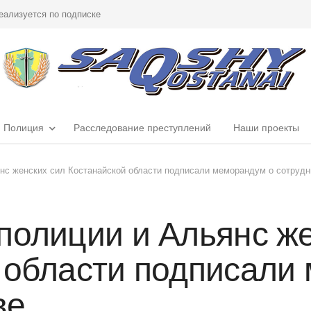
еализуется по подписке
Полиция
Расследование преступлений
Наши проекты
нс женских сил Костанайской области подписали меморандум о сотрудн
полиции и Альянс же
 области подписали
ве