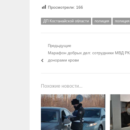
Просмотрели:
166
ДП Костанайской области
полиция
полиция
Навигация по записям
Предыдущие
Предыдущий пост:
Марафон добрых дел: сотрудники МВД РК
донорами крови
Похожие новости...