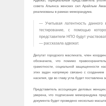
Адвокат, официальный представитель уполн
совета Альянса женских сил Арайлым Аман
реализованы в рамках меморандума.
— Учитывая латентность данного в
тестирование, с помощью котор
представители НПО будут участвоват
— рассказала адвокат.
Депутат городского маслихата, член коорди
обозначила, что помимо правоохранител
грамотности, социальной защищенности на
этих задач напрямую связано с созданием
насилия, где во главу угла будет поставлена
Представитель ассоциации деловых женщин
уверена, что подписание меморандума прид
документа будет проведено несколько масшт