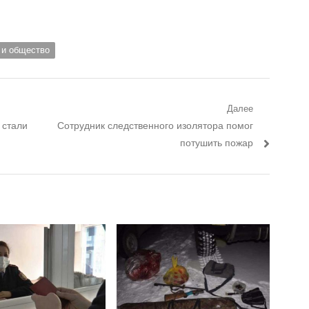
 и общество
Далее
 стали
Следующий пост:
Сотрудник следственного изолятора помог
потушить пожар