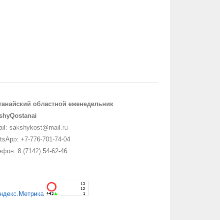
танайский областной еженедельник
shyQostanai
il: sakshykost@mail.ru
sApp: +7-776-701-74-04
фон: 8 (7142) 54-62-46