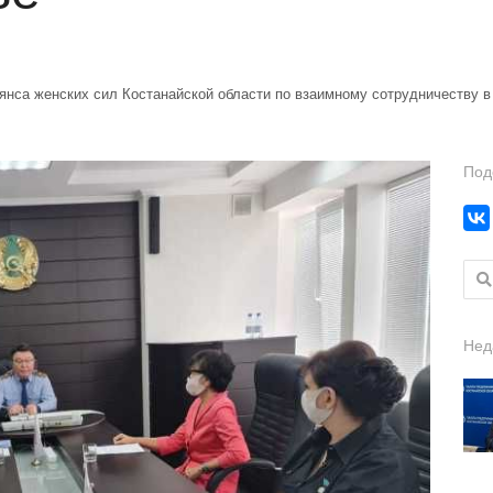
нса женских сил Костанайской области по взаимному сотрудничеству в
Под
Найт
Нед