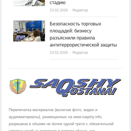
стадию
23.02.2026
Author
Редактор
Безопасность торговых
площадей: бизнесу
разъяснили правила
антитеррористической защиты
23.02.2026
Author
Редактор
Перепечатка материалов (включая фото, видео и
аудиоматериалы), размещенных на www.saqshy.info,
разрешена в объеме не более одной трети с обязательной
гиперссылкой на материал в первом абзаце, как