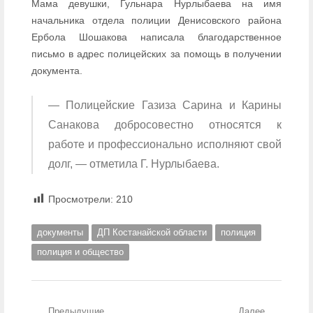
Мама девушки, Гульнара Нурлыбаева на имя
начальника отдела полиции Денисовского района
Ербола Шошакова написала благодарственное
письмо в адрес полицейских за помощь в получении
документа.
— Полицейские Газиза Сарина и Карины
Санакова добросовестно относятся к
работе и профессионально исполняют свой
долг, — отметила Г. Нурлыбаева.
Просмотрели:
210
документы
ДП Костанайской области
полиция
полиция и общество
Предыдущие
Далее