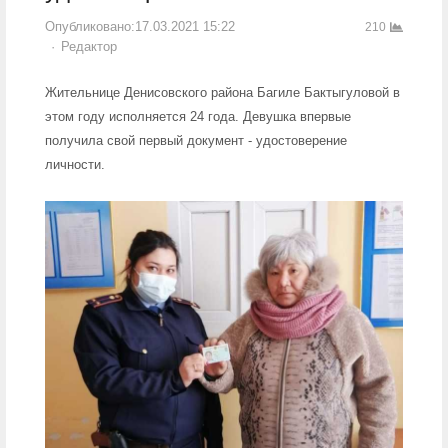
Опубликовано:
17.03.2021 15:22
210
Author
Редактор
Жительнице Денисовского района Багиле Бактыгуловой в
этом году исполняется 24 года. Девушка впервые
получила свой первый документ - удостоверение
личности.