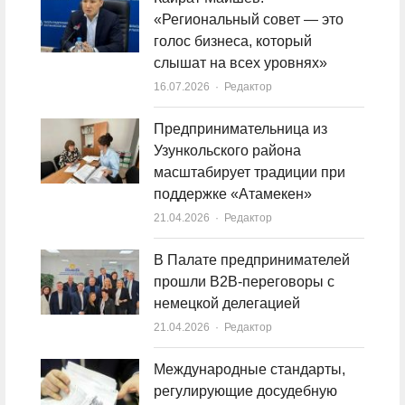
«Региональный совет — это
голос бизнеса, который
слышат на всех уровнях»
16.07.2026
Author
Редактор
Предпринимательница из
Узункольского района
масштабирует традиции при
поддержке «Атамекен»
21.04.2026
Author
Редактор
В Палате предпринимателей
прошли B2B-переговоры с
немецкой делегацией
21.04.2026
Author
Редактор
Международные стандарты,
регулирующие досудебную