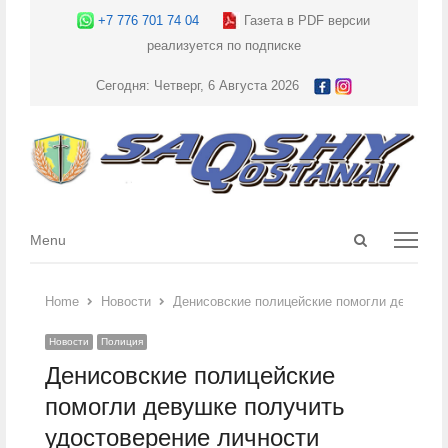
+7 776 701 74 04
Газета в PDF версии
реализуется по подписке
Сегодня: Четверг, 6 Августа 2026
Open
Menu
Menu
search
panel
Home
Новости
Денисовские полицейские помогли девушке 
Новости
Полиция
Денисовские полицейские
помогли девушке получить
удостоверение личности