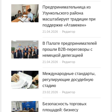
Предпринимательница из
Узункольского района
масштабирует традиции при
поддержке «Атамекен»
21.04.2026
Author
Редактор
В Палате предпринимателей
прошли B2B-переговоры с
немецкой делегацией
21.04.2026
Author
Редактор
Международные стандарты,
регулирующие досудебную
стадию
23.02.2026
Author
Редактор
Безопасность торговых
площадей: бизнесу