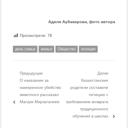
Адиля Аубакирова, фото автора
Просмотрели:
78
день семьи
мемья
Общество
полиция
Навигация по записям
Предыдущие
Далее
Предыдущий пост:
О наказании за
Следующий пост:
Казахстанские
намеренное убийство
родители составили
животного рассказал
петицию с
Магзум Мирзагалиев
требованием возврата
традиционного
обучения в школах