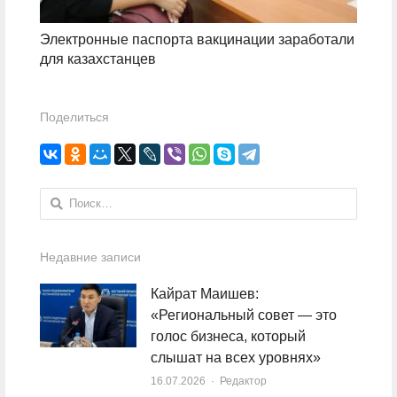
Электронные паспорта вакцинации заработали
для казахстанцев
Поделиться
Найти:
Недавние записи
Кайрат Маишев:
«Региональный совет — это
голос бизнеса, который
слышат на всех уровнях»
16.07.2026
Author
Редактор