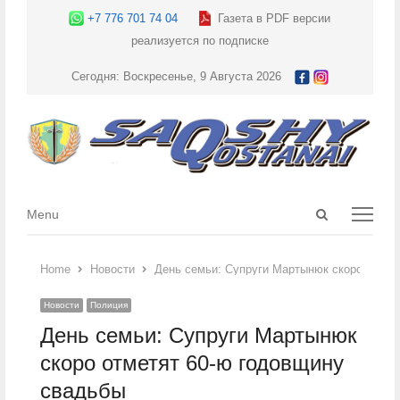
+7 776 701 74 04
Газета в PDF версии
реализуется по подписке
Сегодня: Воскресенье, 9 Августа 2026
Open
Menu
Menu
search
panel
Home
Новости
День семьи: Супруги Мартынюк скоро отмет
Новости
Полиция
День семьи: Супруги Мартынюк
скоро отметят 60-ю годовщину
свадьбы